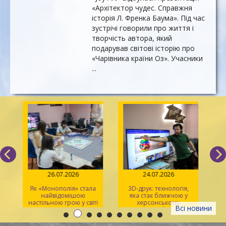
«Архітектор чудес. Справжня
історія Л. Френка Баума». Під час
зустрічі говорили про життя і
творчість автора, який
подарував світові історію про
«Чарівника країни Оз». Учасники
...
26.07.2026
24.07.2026
Як «Монополія» стала
3D-друк: технологія,
«Sp
найвідомішою
яка стає ближчою у
р
настільною грою у світі
херсонському
Всі новини
просторі Maker Space