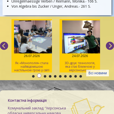
Unregelmaessige Verben / Reimann, Monika.- 106 S.
Von Algebra bis Zucker / Unger, Andreas.- 261 S.
26.07.2026
24.07.2026
Як «Монополія» стала
3D-друк: технологія,
«Sp
найвідомішою
яка стає ближчою у
р
настільною грою у світі
херсонському
Всі новини
просторі Maker Space
Контактна інформація
Комунальний заклад "Херсонська
обласна універсальна наукова