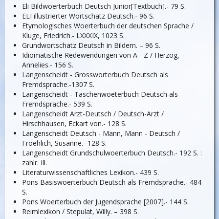
Eli Bildwoerterbuch Deutsch Junior[Textbuch].- 79 S.
ELI illustrierter Wortschatz Deutsch.- 96 S.
Etymologisches Woerterbuch der deutschen Sprache /
Kluge, Friedrich.- LXXXIX, 1023 S.
Grundwortschatz Deutsch in Bildern. – 96 S.
Idiomatische Redewendungen von A - Z / Herzog,
Annelies.- 156 S.
Langenscheidt - Grossworterbuch Deutsch als
Fremdsprache.-1307 S.
Langenscheidt - Taschenwoeterbuch Deutsch als
Fremdsprache.- 539 S.
Langenscheidt Arzt-Deutsch / Deutsch-Arzt /
Hirschhausen, Eckart von.- 128 S.
Langenscheidt Deutsch - Mann, Mann - Deutsch /
Froehlich, Susanne.- 128 S.
Langenscheidt Grundschulwoerterbuch Deutsch.- 192 S. :
zahlr. Ill.
Literaturwissenschaftliches Lexikon.- 439 S.
Pons Basiswoerterbuch Deutsch als Fremdsprache.- 484
S.
Pons Woerterbuch der Jugendsprache [2007].- 144 S.
Reimlexikon / Stepulat, Willy. – 398 S.