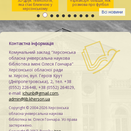
3D-друк: технологія,
«SpeakUp»: більше, ніж
2
яка стає ближчою у
розмова про футбол
херсонському
Всі новини
просторі Maker Space
м
Контактна інформація
Комунальний заклад "Херсонська
обласна універсальна наукова
бібліотека імені Олеся Гончара"
Херсонської обласної ради
м. Херсон, вул. Героїв Крут
(Дніпропетровська), 2, тел. +38
(0552) 226448, +38 (0552) 264029,
e-mail:
ichunb@gmail.com
,
admin@lib.kherson.ua
Copyright © 2004-2026 Херсонська
обласна універсальна наукова
бібліотека ім. Олеся Гончара. Усі права
застережено.