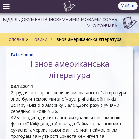
Увійти
ВІДДІЛ ДОКУМЕНТІВ ІНОЗЕМНИМИ МОВАМИ ХОУНБ
ІМ. О.ГОНЧАРА
Головна
Новини
І знов американська література
Всі новини
І знов американська
література
03.12.2014
2 грудня цьогорічні ювіляри американської літератури
знов були темою «виїзної» зустрічі співробітників
центру «Вікно в Америку», але цього разу з учнями
середньої школи №36.
42 учні одинадцятих класів дивувалися невгамовній
фантазії Кліффорда Дональда Саймака, засновника
сучасної американської фантастики, неймовірним
пригодам та мужності Ернеста Хемінгуея та