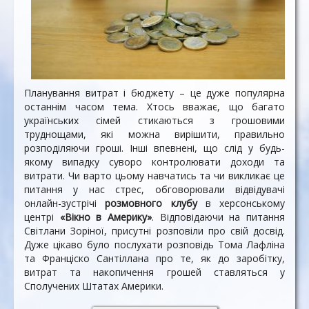
Планування витрат і бюджету – це дуже популярна
останнім часом тема. Хтось вважає, що багато
українських сімей стикаються з грошовими
труднощами, які можна вирішити, правильно
розподіляючи гроші. Інші впевнені, що слід у будь-
якому випадку суворо контролювати доходи та
витрати. Чи варто цьому навчатись та чи викликає це
питання у нас стрес, обговорювали відвідувачі
онлайн-зустрічі
розмовного клубу
в херсонському
центрі
«Вікно в Америку»
. Відповідаючи на питання
Світлани Зоріної, присутні розповіли про свій досвід.
Дуже цікаво було послухати розповідь Тома Лафліна
та Франціско Сантіллана про те, як до заробітку,
витрат та накопичення грошей ставляться у
Сполучених Штатах Америки.