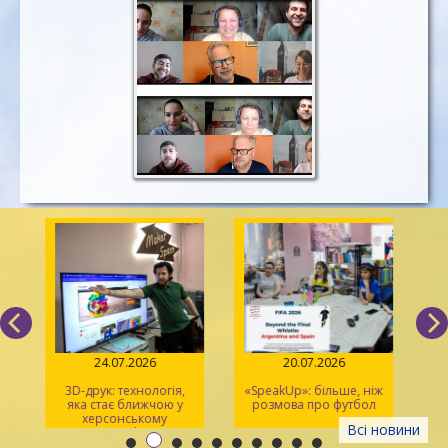
24.07.2026
20.07.2026
3D-друк: технологія,
«SpeakUp»: більше, ніж
2
яка стає ближчою у
розмова про футбол
херсонському
Всі новини
просторі Maker Space
м