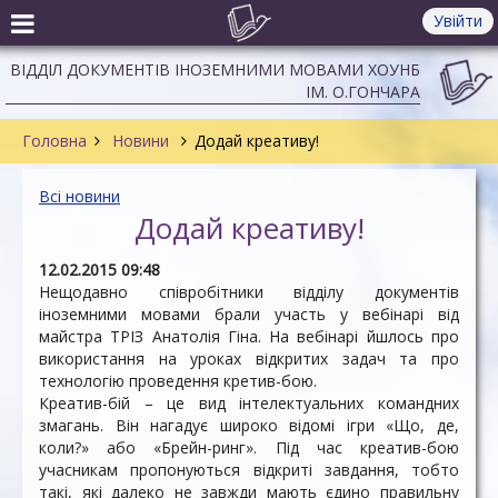
Увійти
ВІДДІЛ ДОКУМЕНТІВ ІНОЗЕМНИМИ МОВАМИ ХОУНБ
ІМ. О.ГОНЧАРА
Головна
Новини
Додай креативу!
Всі новини
Додай креативу!
12.02.2015 09:48
Нещодавно співробітники відділу документів
іноземними мовами брали участь у вебінарі від
майстра ТРІЗ Анатолія Гіна. На вебінарі йшлось про
використання на уроках відкритих задач та про
технологію проведення кретив-бою.
Креатив-бій – це вид інтелектуальних командних
змагань. Він нагадує широко відомі ігри «Що, де,
коли?» або «Брейн-ринг». Під час креатив-бою
учасникам пропонуються відкриті завдання, тобто
такі, які далеко не завжди мають єдино правильну