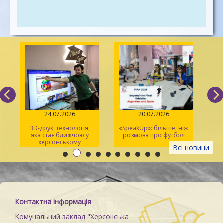
24.07.2026
20.07.2026
3D-друк: технологія,
«SpeakUp»: більше, ніж
2
яка стає ближчою у
розмова про футбол
херсонському
Всі новини
просторі Maker Space
м
Контактна інформація
Комунальний заклад "Херсонська