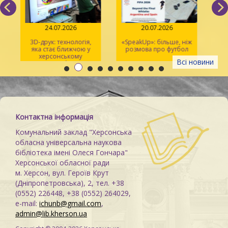
24.07.2026
20.07.2026
3D-друк: технологія,
«SpeakUp»: більше, ніж
2
яка стає ближчою у
розмова про футбол
херсонському
Всі новини
просторі Maker Space
м
Контактна інформація
Комунальний заклад "Херсонська
обласна універсальна наукова
бібліотека імені Олеся Гончара"
Херсонської обласної ради
м. Херсон, вул. Героїв Крут
(Дніпропетровська), 2, тел. +38
(0552) 226448, +38 (0552) 264029,
e-mail:
ichunb@gmail.com
,
admin@lib.kherson.ua