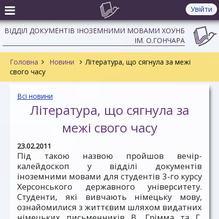
Увійти
ВІДДІЛ ДОКУМЕНТІВ ІНОЗЕМНИМИ МОВАМИ ХОУНБ
ІМ. О.ГОНЧАРА
Головна
Новини
Література, що сягнула за межі
свого часу
Всі новини
Література, що сягнула за
межі свого часу
23.02.2011
Під такою назвою пройшов вечір-
калейдоскоп у відділі документів
іноземними мовами для студентів 3-го курсу
Херсонського державного університету.
Студенти, які вивчають німецьку мову,
ознайомилися з життєвим шляхом видатних
німецьких письменників В. Грімма та Г.