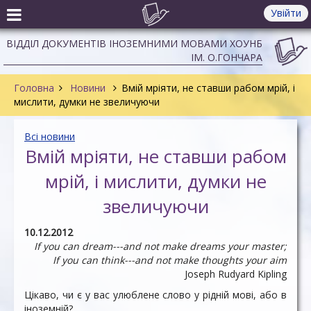
Увійти
ВІДДІЛ ДОКУМЕНТІВ ІНОЗЕМНИМИ МОВАМИ ХОУНБ
ІМ. О.ГОНЧАРА
Головна
Новини
Вмій мріяти, не ставши рабом мрій, і
мислити, думки не звеличуючи
Всі новини
Вмій мріяти, не ставши рабом
мрій, і мислити, думки не
звеличуючи
10.12.2012
If you can dream---and not make dreams your master;
If you can think---and not make thoughts your aim
Joseph Rudyard Kipling
Цікаво, чи є у вас улюблене слово у рідній мові, або в
іноземній?