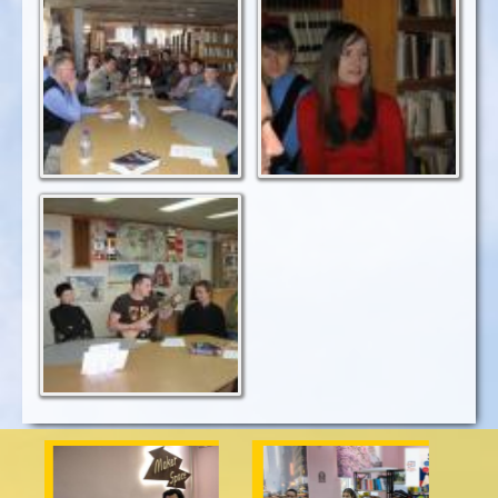
Яке ж слово
Я думаю, що мрія є
подобається
початком мети.
найбільше?
Про мрії можна
заспівати.