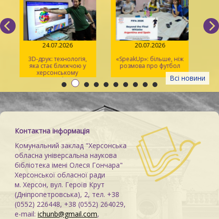
24.07.2026
20.07.2026
3D-друк: технологія,
«SpeakUp»: більше, ніж
2
яка стає ближчою у
розмова про футбол
херсонському
Всі новини
просторі Maker Space
м
Контактна інформація
Комунальний заклад "Херсонська
обласна універсальна наукова
бібліотека імені Олеся Гончара"
Херсонської обласної ради
м. Херсон, вул. Героїв Крут
(Дніпропетровська), 2, тел. +38
(0552) 226448, +38 (0552) 264029,
e-mail:
ichunb@gmail.com
,