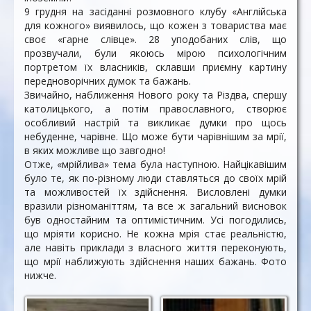
9 грудня на засіданні розмовного клубу «Англійська
для кожного» виявилось, що кожен з товариства має
своє «гарне слівце». 28 уподобаних слів, що
прозвучали, були якоюсь мірою психологічним
портретом їх власників, склавши приємну картину
передноворічних думок та бажань.
Звичайно, наближення Нового року та Різдва, спершу
католицького, а потім православного, створює
особливий настрій та викликає думки про щось
небуденне, чарівне. Що може бути чарівнішим за мрії,
в яких можливе що завгодно!
Отже, «мрійлива» тема була наступною. Найцікавішим
було те, як по-різному люди ставляться до своїх мрій
та можливостей їх здійснення. Висловлені думки
вразили різноманіттям, та все ж загальний висновок
був одностайним та оптимістичним. Усі погодились,
що мріяти корисно. Не кожна мрія стає реальністю,
але навіть приклади з власного життя переконують,
що мрії наближують здійснення наших бажань. Фото
нижче.