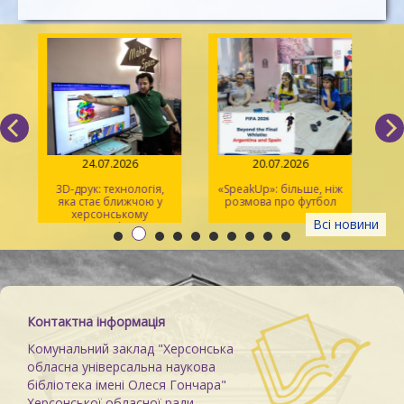
24.07.2026
20.07.2026
3D-друк: технологія,
«SpeakUp»: більше, ніж
яка стає ближчою у
розмова про футбол
і
херсонському
Всі новини
просторі Maker Space
Контактна інформація
Комунальний заклад "Херсонська
обласна універсальна наукова
бібліотека імені Олеся Гончара"
Херсонської обласної ради