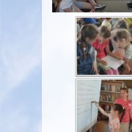
Завдання: впізнати
казкових персонажів за
описом
І обов'язково завдання
на інтерактивній дошці