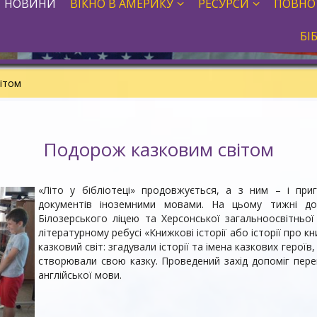
НОВИНИ
ВІКНО В АМЕРИКУ
РЕСУРСИ
ПОВНО
БІ
ітом
Подорож казковим світом
«Літо у бібліотеці» продовжується, а з ним – і приг
документів іноземними мовами. На цьому тижні до
Білозерського ліцею та Херсонської загальноосвітньо
літературному ребусі «Книжкові історії або історії про кн
казковий світ: згадували історії та імена казкових героїв,
створювали свою казку. Проведений захід допоміг пере
англійської мови.