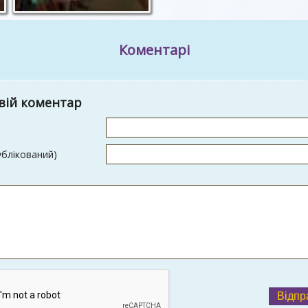
Коментарі
вій коментар
ублікований)
Відпр