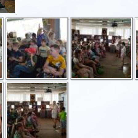
Хто знає правильну
Гра "Хто я?"
відповідь?
Здогадайся, хто
зображений на малюнку
позаду тебе
З'єднай персонажа і
назву його казки