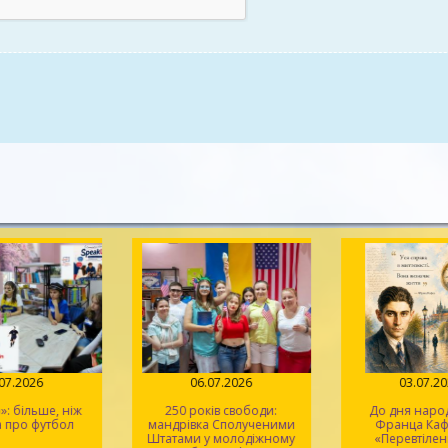
.07.2026
06.07.2026
03.07.2
: більше, ніж
250 років свободи:
До дня нар
 про футбол
мандрівка Сполученими
Франца Кафк
Штатами у молодіжному
«Перевтілен