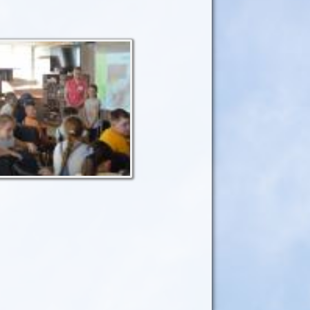
Санта Клаус - один із
улюблених персонажів