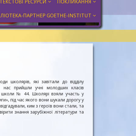
ТЕКСТОВІ РЕСУРСИ
ПОКЛИКАННЯ
БЛІОТЕКА-ПАРТНЕР GOETHE-INSTITUT
оди школярів, які завітали до відділу
 нас прийшли учні молодших класів
ї школи № 44. Школярі взяли участь у
иги», під час якого вони шукали дорогу у
 відгадували, ким з героїв вони стали, та
вірити знання зарубіжної літератури та