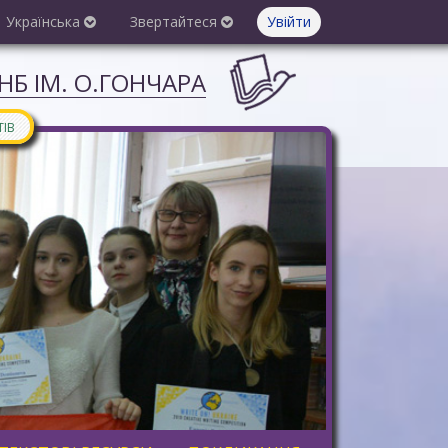
Українська
Звертайтеся
Увійти
Б ІМ. О.ГОНЧАРА
ТІВ