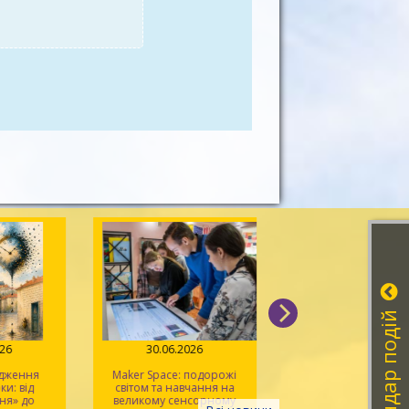
Календар подій
026
30.06.2026
26.06.2026
одження
Maker Space: подорожі
Слова, які легш
и: від
світом та навчання на
запам'ятати: зустріч 
ня» до
великому сенсорному
TalkMasters