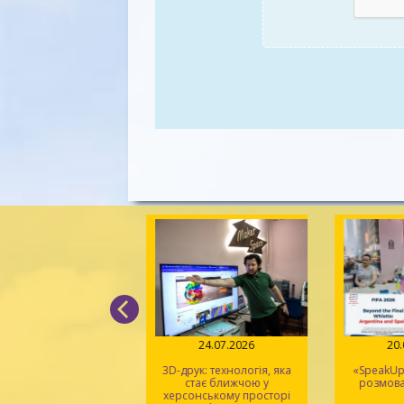
26.07.2026
24.07.2026
20
«Монополія» стала
3D-друк: технологія, яка
«SpeakUp»
найвідомішою
стає ближчою у
розмова
ільною грою у світі
херсонському просторі