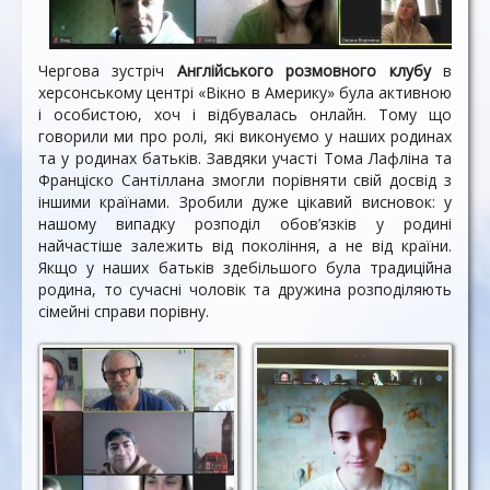
Чергова зустріч
Англійського розмовного клубу
в
херсонському центрі «Вікно в Америку» була активною
і особистою, хоч і відбувалась онлайн. Тому що
говорили ми про ролі, які виконуємо у наших родинах
та у родинах батьків. Завдяки участі Тома Лафліна та
Франціско Сантіллана змогли порівняти свій досвід з
іншими країнами. Зробили дуже цікавий висновок: у
нашому випадку розподіл обов’язків у родині
найчастіше залежить від покоління, а не від країни.
Якщо у наших батьків здебільшого була традиційна
родина, то сучасні чоловік та дружина розподіляють
сімейні справи порівну.