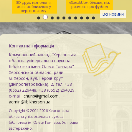
3D-друк: технологія,
«SpeakUp»: більше, ніж
2
яка стає ближчою у
розмова про футбол
херсонському
Всі новини
просторі Maker Space
м
Контактна інформація
Комунальний заклад "Херсонська
обласна універсальна наукова
бібліотека імені Олеся Гончара"
Херсонської обласної ради
м. Херсон, вул. Героїв Крут
(Дніпропетровська), 2, тел. +38
(0552) 226448, +38 (0552) 264029,
e-mail:
ichunb@gmail.com
,
admin@lib.kherson.ua
Copyright © 2004-2026 Херсонська
обласна універсальна наукова
бібліотека ім. Олеся Гончара. Усі права
застережено.