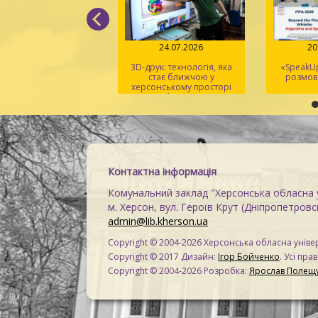
26.07.2026
24.07.2026
20.
«Монополія» стала
3D-друк: технологія, яка
«SpeakUp»
найвідомішою
стає ближчою у
розмова
ільною грою у світі
херсонському просторі
Maker Space
Контактна інформація
Комунальний заклад "Херсонська обласна у
м. Херсон, вул. Героїв Крут (Дніпропетровсь
admin@lib.kherson.ua
Copyright © 2004-2026 Херсонська обласна універ
Copyright © 2017 Дизайн:
Ігор Бойченко
. Усі пра
Copyright © 2004-2026 Розробка:
Ярослав Полещ