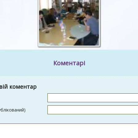
Коментарі
вій коментар
ублікований)