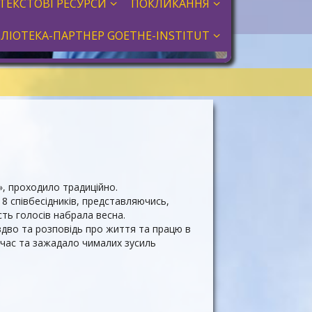
ТЕКСТОВІ РЕСУРСИ
ПОКЛИКАННЯ
БЛІОТЕКА-ПАРТНЕР GOETHE-INSTITUT
», проходило традиційно.
8 співбесідників, представляючись,
сть голосів набрала весна.
іздво та розповідь про життя та працю в
й час та зажадало чималих зусиль