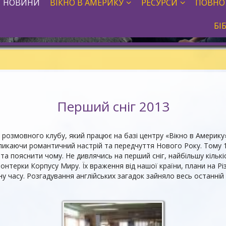
НОВИНИ
ВІКНО В АМЕРИКУ
РЕСУРСИ
ПОВНО
БІ
Перший сніг 2013
о розмовного клубу, який працює на базі центру «Вікно в Америку
кликаючи романтичний настрій та передчуття Нового Року. Тому 1
а пояснити чому. Не дивлячись на перший сніг, найбільшу кількі
онтерки Корпусу Миру. Їх враження від нашої країни, плани на Р
ну часу. Розгадування англійських загадок зайняло весь останні
Треба відгадати
англійську загадку!