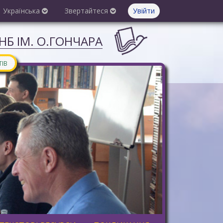
Українська
Звертайтеся
Увійти
Б ІМ. О.ГОНЧАРА
ТІВ