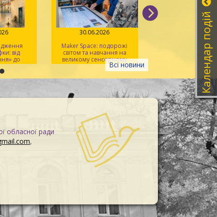
Календар подій
026
30.06.2026
26.06.2026
дження
Maker Space: подорожі
Слова, які легш
и: від
світом та навчання на
запам'ятати: зустріч 
ня» до
великому сенсорному
TalkMasters
Всі новини
у»
екрані
ої обласної ради
gmail.com
,