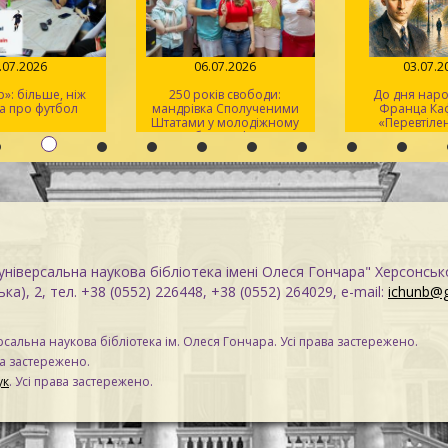
07.2026
06.07.2026
03.07.2
: більше, ніж
250 років свободи:
До дня наро
 про футбол
мандрівка Сполученими
Франца Кафк
Штатами у молодіжному
«Перевтілен
клубі «Speak Up»
«Процес
ніверсальна наукова бібліотека імені Олеся Гончара" Херсонськ
ка), 2, тел. +38 (0552) 226448, +38 (0552) 264029, e-mail:
ichunb@
сальна наукова бібліотека ім. Олеся Гончара. Усі права застережено.
ва застережено.
ук
. Усі права застережено.