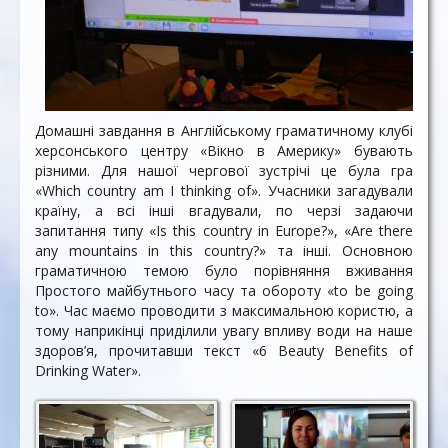
Домашні завдання в Англійському граматичному клубі
херсонського центру «Вікно в Америку» бувають
різними. Для нашої чергової зустрічі це була гра
«Which country am I thinking of». Учасники загадували
країну, а всі інші вгадували, по черзі задаючи
запитання типу «Is this country in Europe?», «Are there
any mountains in this country?» та інші. Основною
граматичною темою було порівняння вживання
Простого майбутнього часу та обороту «to be going
to». Час маємо проводити з максимальною користю, а
тому наприкінці приділили увагу впливу води на наше
здоров’я, прочитавши текст «6 Beauty Benefits of
Drinking Water».