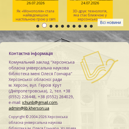
26.07.2026
24.07.2026
Як «Монополія» стала
3D-друк: технологія,
«Sp
найвідомішою
яка стає ближчою у
р
настільною грою у світі
херсонському
Всі новини
просторі Maker Space
Контактна інформація
Комунальний заклад "Херсонська
обласна універсальна наукова
бібліотека імені Олеся Гончара"
Херсонської обласної ради
м. Херсон, вул. Героїв Крут
(Дніпропетровська), 2, тел. +38
(0552) 226448, +38 (0552) 264029,
e-mail:
ichunb@gmail.com
,
admin@lib.kherson.ua
Copyright © 2004-2026 Херсонська
обласна універсальна наукова
бібліотека ім. Олеся Гончара. Усі права