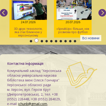
24.07.2026
20.07.2026
3D-друк: технологія,
«SpeakUp»: більше, ніж
2
яка стає ближчою у
розмова про футбол
херсонському
Всі новини
просторі Maker Space
м
Контактна інформація
Комунальний заклад "Херсонська
обласна універсальна наукова
бібліотека імені Олеся Гончара"
Херсонської обласної ради
м. Херсон, вул. Героїв Крут
(Дніпропетровська), 2, тел. +38
(0552) 226448, +38 (0552) 264029,
e-mail:
ichunb@gmail.com
,