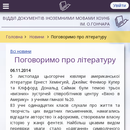
Увійти
ВІДДІЛ ДОКУМЕНТІВ ІНОЗЕМНИМИ МОВАМИ ХОУНБ
ІМ. О.ГОНЧАРА
Головна
Новини
Поговоримо про літературу
Всі новини
Поговоримо про літературу
06.11.2014
5 листопада цьогорічні ювіляри американської
літератури Ернест Хемінгуей, Джеймс Фенімор Купер
та Кліффорд Дональд Саймак були темою трьох
«виїзних» зустрічей співробітників центру «Вікно в
Америку» з учнями гімназії №20.
83 учні одинадцятих класів слухали про життя та
творчість цих видатних письменників, намагались
відгадати авторство їх афоризмів, створювали власну
історію у жанрі фентезі. Найбільш цікавим видом
перевірки уваги стало «одягання» символічного