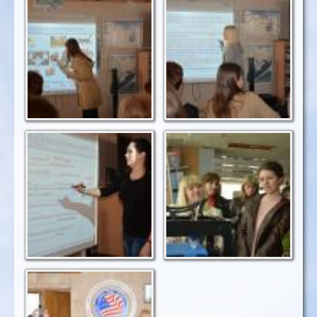
Майстер-клас
Учителя виконують
роботи із
вправи, підготовлені
інтерактивною
відділом до заходів
дошкою
Різні види вправ
3d-принтер у дії
допомагають
перевірити знання
англійської мови
Після заходу -
фотосесія біля
"Вікна в Америку"