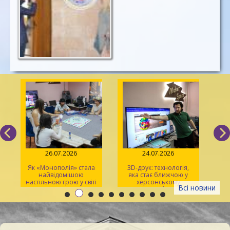
26.07.2026
24.07.2026
Як «Монополія» стала
3D-друк: технологія,
«Sp
найвідомішою
яка стає ближчою у
р
настільною грою у світі
херсонському
Всі новини
просторі Maker Space