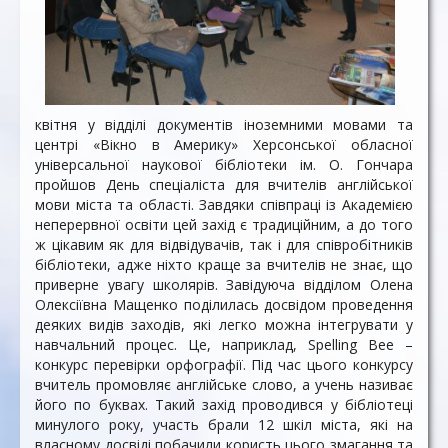
квітня у відділі документів іноземними мовами та
центрі «Вікно в Америку» Херсонської обласної
універсальної наукової бібліотеки ім. О. Гончара
пройшов День спеціаліста для вчителів англійської
мови міста та області. Завдяки співпраці із Академією
неперервної освіти цей захід є традиційним, а до того
ж цікавим як для відвідувачів, так і для співробітників
бібліотеки, адже ніхто краще за вчителів не знає, що
приверне увагу школярів. Завідуюча відділом Олена
Олексіївна Мащенко поділилась досвідом проведення
деяких видів заходів, які легко можна інтегрувати у
навчальний процес. Це, наприклад, Spelling Bee –
конкурс перевірки орфографії. Під час цього конкурсу
вчитель промовляє англійське слово, а учень називає
його по буквах. Такий захід проводився у бібліотеці
минулого року, участь брали 12 шкіл міста, які на
власному досвіді побачили користь цього змагання та