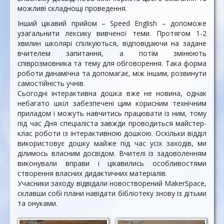
можливі складнощі проведення.
Інший цікавий прийом – Speed English – допоможе
узагальнити лексику вивченої теми. Протягом 1-2
хвилин школярі спілкуються, відповідаючи на задане
вчителем запитання, а потім змінюють
співрозмовника та тему для обговорення. Така форма
роботи динамічна та допомагає, між іншим, розвинути
самостійність учнів.
Сьогодні інтерактивна дошка вже не новина, однак
небагато шкіл забезпечені цим корисним технічним
приладом і можуть навчитись працювати із ним, тому
під час Дня спеціаліста завжди проводиться майстер-
клас роботи із інтерактивною дошкою. Оскільки відділ
використовує дошку майже під час усіх заходів, ми
ділимось власним досвідом. Вчителі із задоволенням
виконували вправи і цікавились особливостями
створення власних дидактичних матеріалів.
Учасники заходу відвідали новостворений MakerSpace,
склавши собі плани навідати бібліотеку знову із дітьми
та онуками.