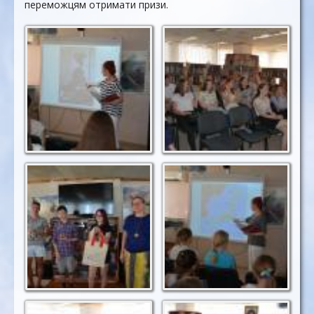
переможцям отримати призи.
Як бути справжньою
Знаємо відповідь на
гейшою
питання!
Кращі знавці Японії
Географічне
розташування Японії