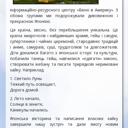
інформаційно-ресурсного центру «Вікно в Америку». З
обома групами ми подорожували дивовижною і
прекрасною Японією.
Ця країна, звісно, без перебільшення унікальна. Це
країна хмарочосів і найдавніших храмів, гейш і сакури,
супертехніки і чайних церемоній, стародавніх традицій
і аніме, самураїв, суші, трудоголіків та довгожителів.
Діти дізналися багато з японської історії та культури,
побачили танець гейш, навчилися «одягати» кімоно,
створювати ікебану та писати трирядкові неримовані
хайку. Наприклад:
1. Светило Луны
Тяжкий путь освещает,
Дорога домой.
2. Лето начало,
Солнце в зените,
Каникулы начались.
Японська вікторина та написання власних хайку
завершили нашу зустріч та дали змогу новим