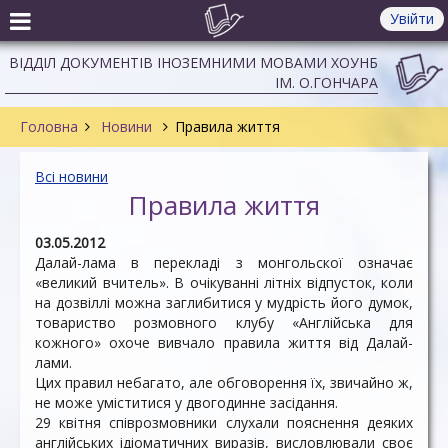
Увійти
ВІДДІЛ ДОКУМЕНТІВ ІНОЗЕМНИМИ МОВАМИ ХОУНБ
ІМ. О.ГОНЧАРА
Головна
Новини
Правила життя
Всі новини
Правила життя
03.05.2012
Далай-лама в перекладі з монгольскої означає
«великий вчитель». В очікуванні літніх відпусток, коли
на дозвіллі можна заглибитися у мудрість його думок,
товариство розмовного клубу «Англійська для
кожного» охоче вивчало правила життя від Далай-
лами.
Цих правил небагато, але обговорення їх, звичайно ж,
не може уміститися у двогодинне засідання.
29 квітня співрозмовники слухали пояснення деяких
англійських ідіоматичних виразів, висловлювали своє