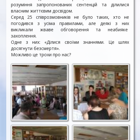
розуміння запропонованих сентенцій та ділилися
власним життєвим досвідом.
Серед 25 співрозмовників не було таких, хто не
погодився з усіма правилами, але деякі з них
викликали жваве обговорення та неабияке
захоплення.
Одне з них: «Ділися своїми знаннями. Це шлях
досягнути безсмертя».
Можливо це трохи про нас?
Молодь має свій
"Старійшина" клубу
погляд на правила
висловлює свою
життя.
думку.
Несподівана тема
засідання викликає