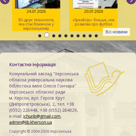
24.07.2026
20.07.2026
3D-друк: технологія,
«SpeakUp»: більше, ніж
2
яка стає ближчою у
розмова про футбол
херсонському
Всі новини
просторі Maker Space
м
Контактна інформація
Комунальний заклад "Херсонська
обласна універсальна наукова
бібліотека імені Олеся Гончара"
Херсонської обласної ради
м. Херсон, вул. Героїв Крут
(Дніпропетровська), 2, тел. +38
(0552) 226448, +38 (0552) 264029,
e-mail:
ichunb@gmail.com
,
admin@lib.kherson.ua
Copyright © 2004-2026 Херсонська