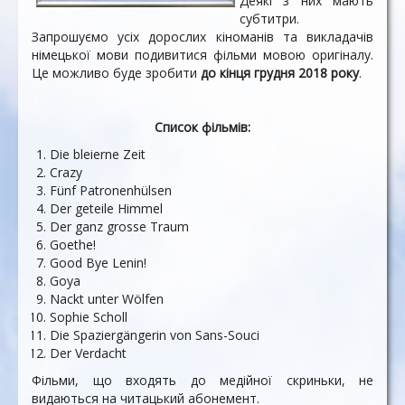
Деякі з них мають
субтитри.
Запрошуємо усіх дорослих кіноманів та викладачів
німецької мови подивитися фільми мовою оригіналу.
Це можливо буде зробити
до кінця грудня 2018 року
.
Список фільмів:
Die bleierne Zeit
Crazy
Fünf Patronenhülsen
Der geteile Himmel
Der ganz grosse Traum
Goethe!
Good Bye Lenin!
Goya
Nackt unter Wölfen
Sophie Scholl
Die Spaziergängerin von Sans-Souci
Der Verdacht
Фільми, що входять до медійної скриньки, не
видаються на читацький абонемент.