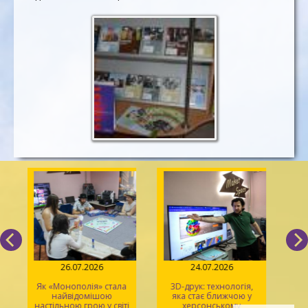
26.07.2026
24.07.2026
Як «Монополія» стала
3D-друк: технологія,
«Sp
найвідомішою
яка стає ближчою у
р
настільною грою у світі
херсонському