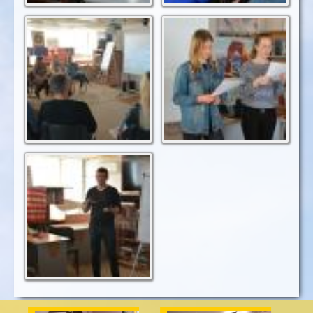
Переробка пластику
Як добре ви знаєте
- одне із нагальних
лексику, пов'язану із
питань
екологією?
Про окремі
екологічні проблеми
більш детально