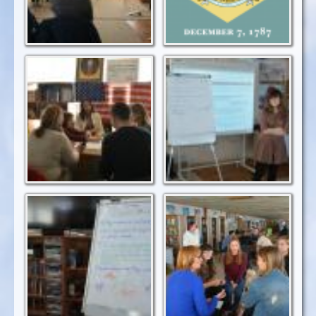
Складаємо "дивні"
Представляємо
закони
власні ідеї
Наші "дивні" закони
Поговоримо про
із автографами
екологічні проблеми
укладачів