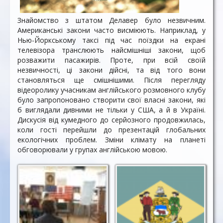
Знайомство з штатом Делавер було незвичним.
Американські закони часто висміюють. Наприклад, у
Нью-Йоркському таксі під час поїздки на екрані
телевізора транслюють найсмішніші закони, щоб
розважити пасажирів. Проте, при всій своїй
незвичності, ці закони дійсні, та від того вони
становляться ще смішнішими. Після перегляду
відеоролику учасникам англійського розмовного клубу
було запропоновано створити свої власні закони, які
б виглядали дивними не тільки у США, а й в Україні.
Дискусія від кумедного до серйозного продовжилась,
коли гості перейшли до презентацій глобальних
екологічних проблем. Зміни клімату на планеті
обговорювали у групах англійською мовою.
Перегляд відео про
Прапор штату
Перший Штат
Делавер