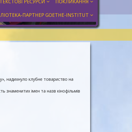
ТЕКСТОВІ РЕСУРСИ
ПОКЛИКАННЯ
БЛІОТЕКА-ПАРТНЕР GOETHE-INSTITUT
ку», надихнуло клубне товариство на
ть знаменитих імен та назв кінофільмів