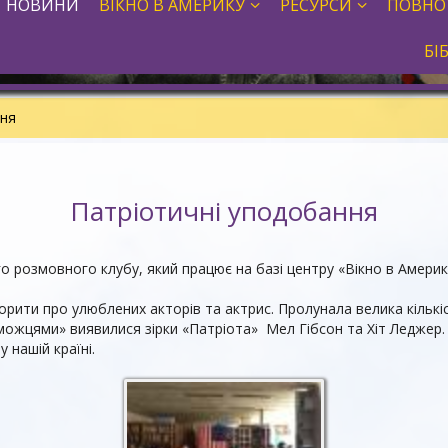
НОВИНИ
ВІКНО В АМЕРИКУ
РЕСУРСИ
ПОВНО
БІ
ння
Патріотичні уподобання
о розмовного клубу, який працює на базі центру «Вікно в Амери
орити про улюблених акторів та актрис. Пролунала велика кількіс
можцями» виявилися зірки «Патріота» Мел Гібсон та Хіт Леджер.
у нашій країні.