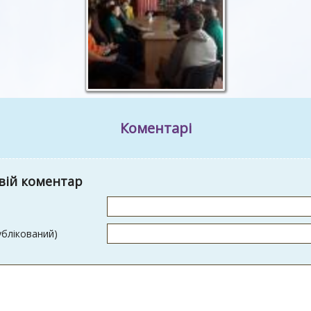
Коментарі
вій коментар
ублікований)