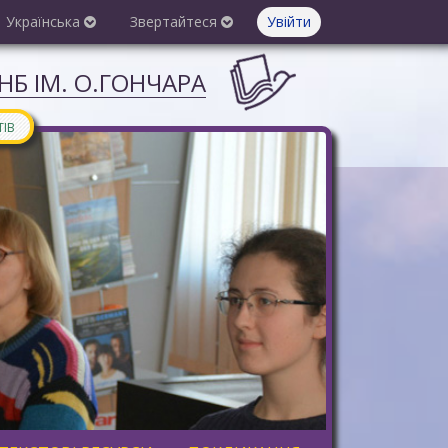
Українська
Звертайтеся
Увійти
Б ІМ. О.ГОНЧАРА
ТІВ