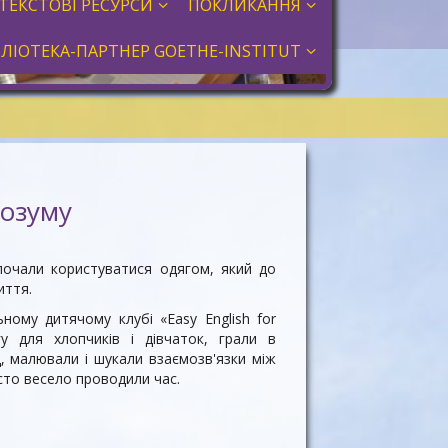
ТЕКСТОВІ РЕСУРСИ
ПОКЛИКАННЯ
БЛІОТЕКА-ПАРТНЕР GOETHE-INSTITUT
розуму
почали користуватися одягом, який до
иття.
ому дитячому клубі «Easy English for
у для хлопчиків і дівчаток, грали в
д, малювали і шукали взаємозв'язки між
осто весело проводили час.