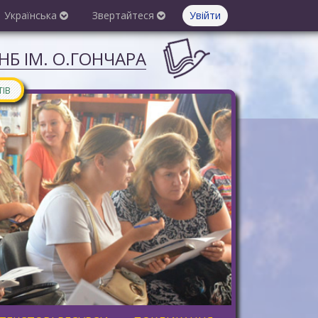
Українська
Звертайтеся
Увійти
Б ІМ. О.ГОНЧАРА
ТІВ