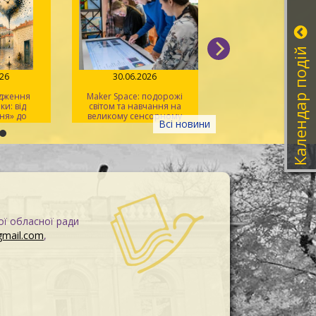
Календар подій
026
30.06.2026
26.06.2026
одження
Maker Space: подорожі
Слова, які легш
и: від
світом та навчання на
запам'ятати: зустріч 
ня» до
великому сенсорному
TalkMasters
Всі новини
у»
екрані
ої обласної ради
gmail.com
,