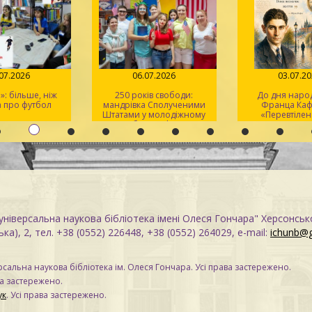
.07.2026
06.07.2026
03.07.2
: більше, ніж
250 років свободи:
До дня нар
 про футбол
мандрівка Сполученими
Франца Кафк
Штатами у молодіжному
«Перевтілен
клубі «Speak Up»
«Процес
ніверсальна наукова бібліотека імені Олеся Гончара" Херсонськ
ка), 2, тел. +38 (0552) 226448, +38 (0552) 264029, e-mail:
ichunb@
сальна наукова бібліотека ім. Олеся Гончара. Усі права застережено.
ва застережено.
ук
. Усі права застережено.