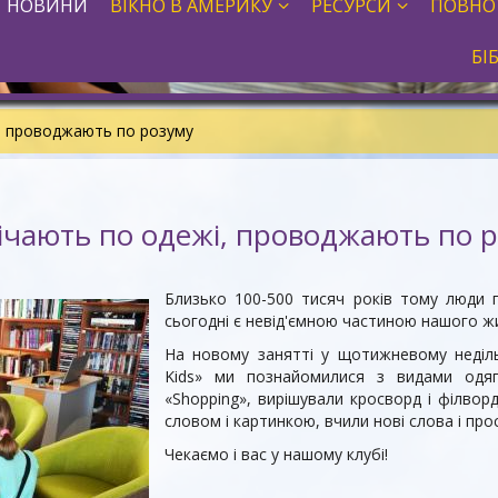
НОВИНИ
ВІКНО В АМЕРИКУ
РЕСУРСИ
ПОВНО
БІ
і, проводжають по розуму
ічають по одежі, проводжають по 
Близько 100-500 тисяч років тому люди 
сьогодні є невід'ємною частиною нашого ж
На новому занятті у щотижневому недільн
Kids» ми познайомилися з видами одяг
«Shopping», вирішували кросворд і філвор
словом і картинкою, вчили нові слова і пр
Чекаємо і вас у нашому клубі!