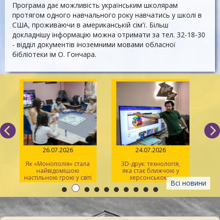
Програма дає можливість українським школярам
протягом одного навчального року навчатись у школі в
США, проживаючи в американській сім'ї. Більш
докладнішу інформацію можна отримати за тел. 32-18-30
- відділ документів іноземними мовами обласної
бібліотеки ім О. Гончара.
26.07.2026
24.07.2026
Як «Монополія» стала
3D-друк: технологія,
«S
найвідомішою
яка стає ближчою у
р
настільною грою у світі
херсонському
Всі новини
просторі Maker Space