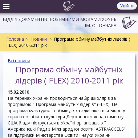
Увійти
ВІДДІЛ ДОКУМЕНТІВ ІНОЗЕМНИМИ МОВАМИ ХОУНБ
ІМ. О.ГОНЧАРА
Головна
Новини
Програма обміну майбутніх лідерів (
FLEX) 2010-2011 рік
Всі новини
Програма обміну майбутніх
лідерів ( FLEX) 2010-2011 рік
15.02.2010
На теренах України проводиться набір школярів за
програмою " Програма майбутніх лідерів" (FLEX). Це
програма культурного обміну, яка здійснюється Бюро у
справах освіти та культури Державного департаменту
США й адмініструється в Україні організацією "
Американські Ради з Міжнародної освіти: ASTR/ACCELS".
за підтримки Міністерства Освіти і науки України.