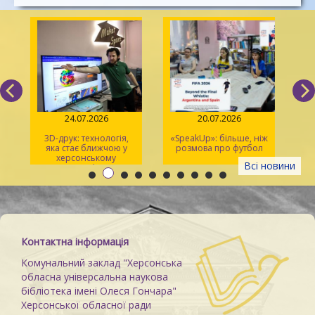
24.07.2026
20.07.2026
3D-друк: технологія,
«SpeakUp»: більше, ніж
2
яка стає ближчою у
розмова про футбол
херсонському
Всі новини
просторі Maker Space
м
Контактна інформація
Комунальний заклад "Херсонська
обласна універсальна наукова
бібліотека імені Олеся Гончара"
Херсонської обласної ради