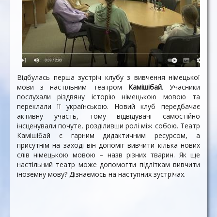
Відбулась перша зустріч клубу з вивчення німецької
мови з настільним театром
Камішібай
. Учасники
послухали різдвяну історію німецькою мовою та
переклали її українською. Новий клуб передбачає
активну участь, тому відвідувачі самостійно
інсценували почуте, розділивши ролі між собою. Театр
Камішібай є гарним дидактичним ресурсом, а
присутнім на заході він допоміг вивчити кілька нових
слів німецькою мовою – назв різних тварин. Як ще
настільний театр може допомогти підліткам вивчити
іноземну мову? Дізнаємось на наступних зустрічах.