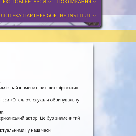
ТЕКСТОВІ РЕСУРСИ
ПОКЛИКАННЯ
БЛІОТЕКА-ПАРТНЕР GOETHE-INSTITUT
.
им із найзнаменитіших шекспірівських
 п'єси «Отелло», слухали обвинувальну
и.
мериканський актор. Це був знаменитий
туальними і у наші часи.