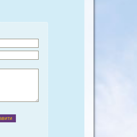
авити