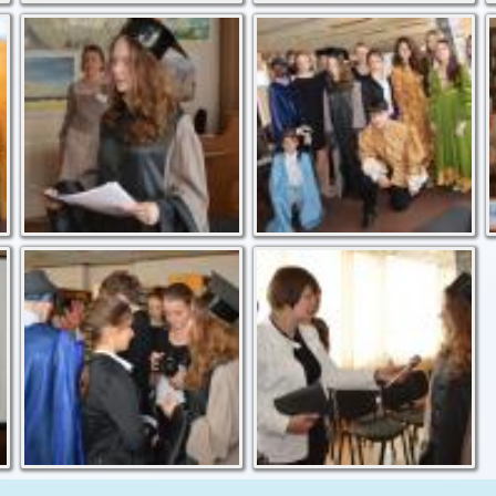
Вирок суду
Актори за лаштунками
Загальне обговорення
Інтерв'ю телеканалу