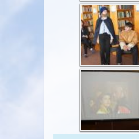
На диво артистичний
батько Дездемони
Лоуренс Фішборн у
ролі Отелло