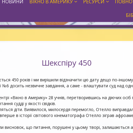
НОВИНИ
ВІКНО В АМЕРИКУ
РЕСУРСИ
ПОВНО
БІ
Шекспіру 450
ться 450 років і ми вирішили відзначити цю дату дещо по-іншому
ї №6 досить незвичне завдання, а саме - влаштувати суд над одн
нтрі «Вікно в Америку» 28 учнів, перетворившись на діючих осіб
ання судді у якості свідків.
иляться діти. Виявилося, милосердя перемогло, Отелло виправдал
 вперше в історії світового кінематографа Отелло зіграв афроа
ли висновок, що питання, порушені у цьому творі, залишаються ак