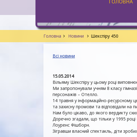
ГОЛОВНА
Головна
Новини
Шекспіру 450
Всі новини
15.05.2014
Вільяму Шекспіру у цьому році виповнює
Ми запропонували учням 8 класу гімназі
персонажів – Отелло.
14 травня у інформаційно-ресурсному це
та захисну промови та відповідали на пит
Нам було цікаво, до якого вердикту сх
Доречно згадали, що тільки у 1995 році
Лоуренс Фішборн.
Зігравши власний спектакль, діти зроби