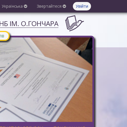
Українська
Звертайтеся
Увійти
Б ІМ. О.ГОНЧАРА
ТІВ