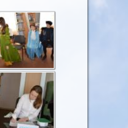
Свідчення Емілії,
дружини Яго
А секретар усе
записує...