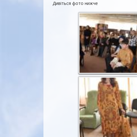
Дивіться фото нижче
Судді, свідки та глядачі
у повному складі
Дух Дездемони
свідчить на користь
Отелло