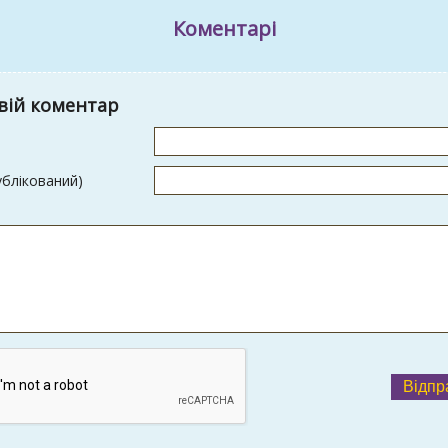
Коментарі
вій коментар
ублікований)
Відпр