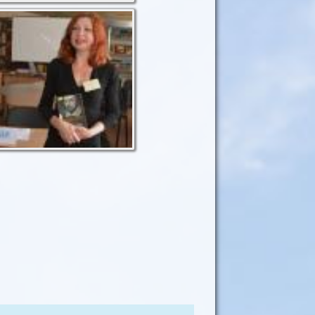
Співробітниця відділу
дякує виступаючим