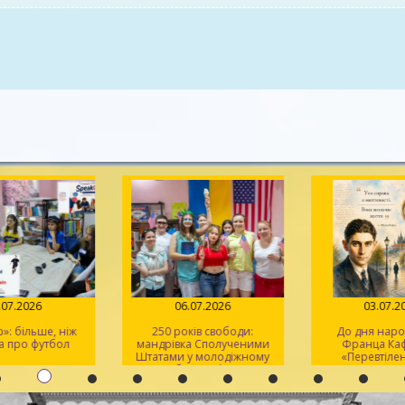
.07.2026
06.07.2026
03.07.2
: більше, ніж
250 років свободи:
До дня нар
 про футбол
мандрівка Сполученими
Франца Кафк
Штатами у молодіжному
«Перевтілен
клубі «Speak Up»
«Процес