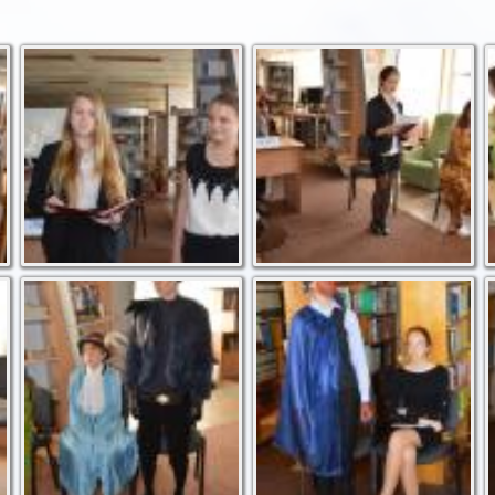
Про Шекспіра
Промова захисника
англійською мовою
Підступний Яго
Зізнання Отелло