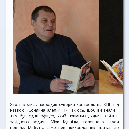
Хтось колись проходив суворий контроль на КПП під
назвою «Сонячна алея»? Ні? Так ось, щоб ви знали –
там був один офіцер, який примітив дядька Хайнца,
західного родича Міхи Куппіша, головного героя
новели. Мабуть, саме цей прикордонник припав до