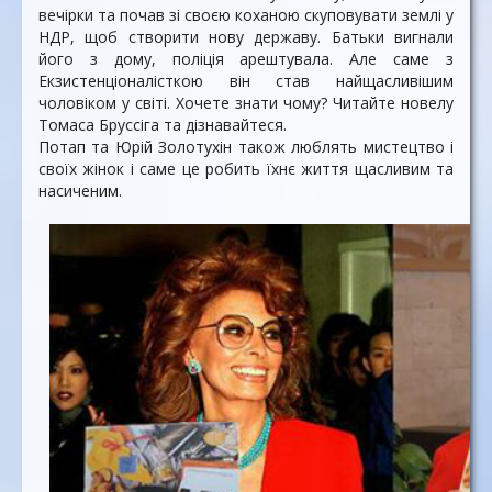
вечірки та почав зі своєю коханою скуповувати землі у
НДР, щоб створити нову державу. Батьки вигнали
його з дому, поліція арештувала. Але саме з
Екзистенціоналісткою він став найщасливішим
чоловіком у світі. Хочете знати чому? Читайте новелу
Томаса Бруссіга та дізнавайтеся.
Потап та Юрій Золотухін також люблять мистецтво і
своїх жінок і саме це робить їхнє життя щасливим та
насиченим.