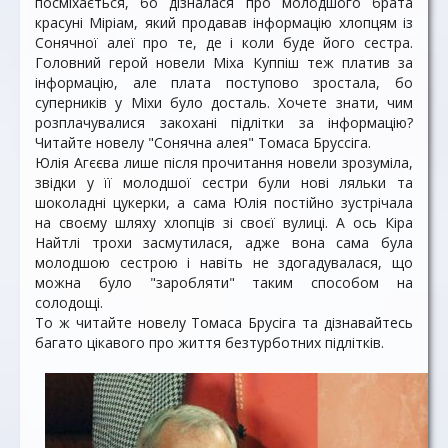
посміхається, бо дізналася про молодшого брата
красуні Міріам, який продавав інформацію хлопцям із
Сонячної алеї про те, де і коли буде його сестра.
Головний герой новели Міха Куппіш теж платив за
інформацію, але плата поступово зростала, бо
суперників у Міхи було досталь. Хочете знати, чим
розплачувалися закохані підлітки за інформацію?
Читайте новелу "Сонячна алея" Томаса Бруссіга.
Юлія Агєєва лише після прочитання новели зрозуміла,
звідки у її молодшої сестри були нові ляльки та
шоколадні цукерки, а сама Юлія постійно зустрічала
на своєму шляху хлопців зі своєї вулиці. А ось Кіра
Найтлі трохи засмутилася, адже вона сама була
молодшою сестрою і навіть не здогадувалася, що
можна було "заробляти" таким способом на
солодощі.
То ж читайте новелу Томаса Брусіга та дізнавайтесь
багато цікавого про життя безтурботних підлітків.