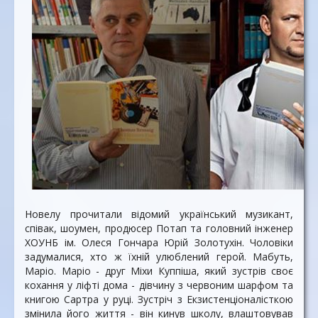
Новелу прочитали відомий український музикант,
співак, шоумен, продюсер Потап та головний інженер
ХОУНБ ім. Олеся Гончара Юрій Золотухін. Чоловіки
задумалися, хто ж їхній улюблений герой. Мабуть,
Маріо. Маріо - друг Міхи Куппіша, який зустрів своє
кохання у ліфті дома - дівчину з червоним шарфом та
книгою Сартра у руці. Зустріч з Екзистенціоналісткою
змінила його життя - він кинув школу, влаштовував