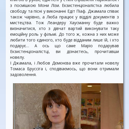
з посмішкою Мони Лізи. Екзистенціоналістка любила
свободу та пісні у виконанні Едіт Піаф. Джамала співає
також чарівно, а Люба працює у відділі документів з
мистецтва. Тож Леандеру Хаусманну буде важко
визначитися, хто з дівчат вартий виконувати таку
емоційну роль у фільмі. До того ж, кожна з них може
любити того єдиного, хто буде відданим лише їй, і хто
подарує… А ось що саме Маріо подарував
Екзистенціоналістці, ви дізнаєтесь, прочитавши
новелу.
І Джамала, і Любов Дємєнєва вже прочитали новелу
Томаса Бруссіга і, сподіваємось, що вони отримали
задоволення.