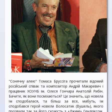
"Сонячну алею" Томаса Бруссіга прочитали відомий
російський співак та композитор Андрій Макаревич і
працівник ХОУНБ ім. Олеся Гончара Анатолій Рибін.
Бачите, як вони посміхаються? Це значить, що новела
їм сподобалася, та більш за все, мабуть, їм
сподобався герой новели Волосатик (Вушель), якого
прозвали так за його схожість з «Джимі» Гендріксом,