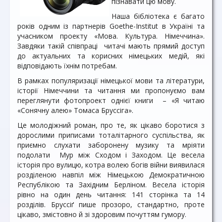
пізнавати цю мову.
Наша бібліотека є багато
років одним із партнерів Goethe-Institut в Україні та
учасником проекту «Мова. Культура. Німеччина».
Завдяки такій співпраці читачі мають прямий доступ
до актуальних та корисних німецьких медій, які
відповідають їхнім потребам.
В рамках популяризації німецької мови та літератури,
історії Німеччини та читання ми пропонуємо вам
переглянути фотопроект однієї книги – «Я читаю
«Сонячну алею» Томаса Бруссіга».
Це молодіжний роман, про те, як цікаво боротися з
дорослими приписами тоталітарного суспільства, як
приємно слухати заборонену музику та мріяти
подолати Мур між Сходом і Заходом. Це весела
історія про вулицю, котра волею богів війни виявилася
розділеною навпіл між Німецькою Демократичною
Республікою та Західним Берліном. Весела історія
рівно на один день читання: 141 сторінка та 14
розділів. Бруссіґ пише прозоро, стандартно, проте
цікаво, змістовно й зі здоровим почуттям гумору.