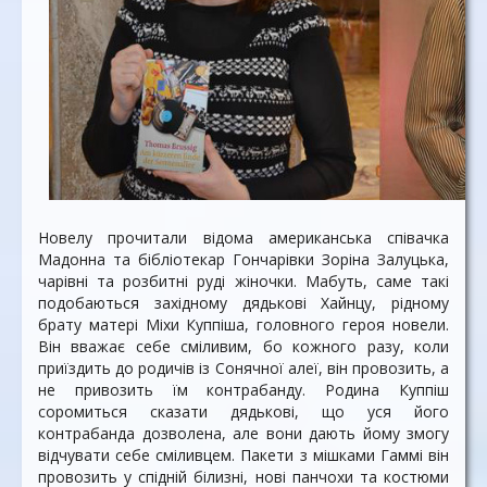
Новелу прочитали відома американська співачка
Мадонна та бібліотекар Гончарівки Зоріна Залуцька,
чарівні та розбитні руді жіночки. Мабуть, саме такі
подобаються західному дядькові Хайнцу, рідному
брату матері Міхи Куппіша, головного героя новели.
Він вважає себе сміливим, бо кожного разу, коли
приїздить до родичів із Сонячної алеї, він провозить, а
не привозить їм контрабанду. Родина Куппіш
соромиться сказати дядькові, що уся його
контрабанда дозволена, але вони дають йому змогу
відчувати себе сміливцем. Пакети з мішками Гаммі він
провозить у спідній білизні, нові панчохи та костюми