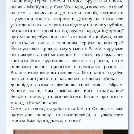
головному герою новели Томаса Бруссіга «Сонячна
алея» – Міхі Куппішу. Сам Міха заради кохання готовий
на все – записатися до школи танців, витримати
глузування «вессі», запросити дівчину на танок при
усіх однолітках та отримати відмову на очах у публіки,
витратити всі гроші на подарунок заради інформації
про місцеперебування своєї коханої. А що було, коли
він втратив листа з червоним серцем на конверті?
Його унесло вітром на смугу смерті. Разом з друзями
він використав усі можливості – спочатку намагався
заціпити його вудочкою з липкою стрічкою, потім
подовжив шланг пилососу і намагався разом із
Волосатиком «всмоктати» листа. Міха навіть «здобув
честь» виступити на загальних шкільних зборах із
доповіддю разом з дівчиною своєї мрії – Міріам.
Хочете знати, чим закінчилися його страждання?
Читайте новелу та дізнавайтесь більше про життя
молоді з Сонячної алеї.
Саме такі хлопці подобаються Кім та Оксані, які вже
прочитали новелу та визначилися з улюбленим
героєм. Вже здогадалися, хто він?