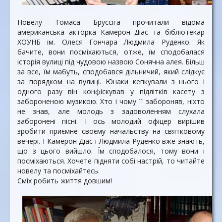
Новелу Томаса Бруссіга прочитали відома
американська акторка Камерон Діас та бібліотекар
ХОУНБ ім. Олеся Гончара Людмила Руденко. Як
бачите, вони посміхаються, отже, їм сподобалася
історія вулиці під чудовою назвою Сонячна алея. Більш
за все, їм мабуть, сподобався дільничий, який слідкує
за порядком на вулиці. Юнаки кепкували з нього і
одного разу він конфіскував у підлітків касету з
забороненою музикою. Хто і чому її забороняв, ніхто
не знав, але молодь з задоволенням слухала
заборонені пісні. І ось молодий офіцер вирішив
зробити приємне своєму начальству на святковому
вечері. І Камерон Діас і Людмила Руденко вже знають,
що з цього вийшло. Їм сподобалося, тому вони і
посміхаються. Хочете підняти собі настрій, то читайте
новелу та посміхайтесь.
Сміх робить життя довшим!