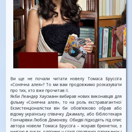
Ви ще не почали читати новелу Томаса Бруссіга
«Сонячна алея»? То ми вам продовжимо розказувати
про тих, хто вже прочитав її.
Якби Леандер Хаусманн вибирав нових виконавців для
фільму «Сонячна алея», то на роль екстравагантної
Екзистенціоналістки він би обов’язково обрав або
відому українську співачку Джамалу, або бібліотекаря
Гончарівки Любов Дємєнєву. Обидві підходять під опис
автора новели Томаса Бруссіга – яскраві брюнетки, з
книгою в руках, одягнені у стилі справжніх парижанок і