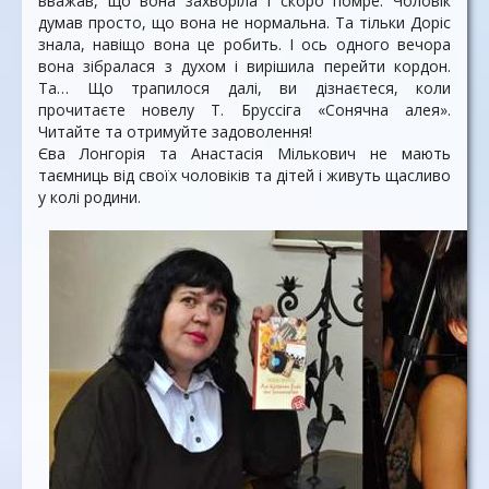
вважав, що вона захворіла і скоро помре. Чоловік
думав просто, що вона не нормальна. Та тільки Доріс
знала, навіщо вона це робить. І ось одного вечора
вона зібралася з духом і вирішила перейти кордон.
Та… Що трапилося далі, ви дізнаєтеся, коли
прочитаєте новелу Т. Бруссіга «Сонячна алея».
Читайте та отримуйте задоволення!
Єва Лонгорія та Анастасія Мількович не мають
таємниць від своїх чоловіків та дітей і живуть щасливо
у колі родини.