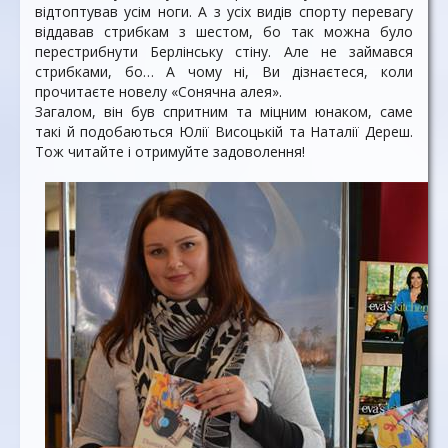
відтоптував усім ноги. А з усіх видів спорту перевагу
віддавав стрибкам з шестом, бо так можна було
перестрибнути Берлінську стіну. Але не займався
стрибками, бо… А чому ні, Ви дізнаєтеся, коли
прочитаєте новелу «Сонячна алея».
Загалом, він був спритним та міцним юнаком, саме
такі й подобаються Юлії Висоцькій та Наталії Дереш.
Тож читайте і отримуйте задоволення!