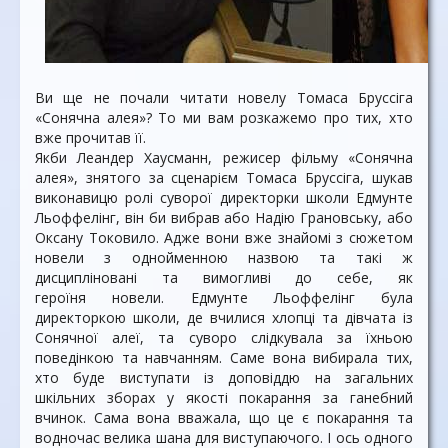
Ви ще не почали читати новелу Томаса Бруссіга
«Сонячна алея»? То ми вам розкажемо про тих, хто
вже прочитав її.
Якби Леандер Хаусманн, режисер фільму «Сонячна
алея», знятого за сценарієм Томаса Бруссіга, шукав
виконавицю ролі суворої директорки школи Едмунте
Льоффелінг, він би вибрав або Надію Грановську, або
Оксану Токовило. Адже вони вже знайомі з сюжетом
новели з однойменною назвою та такі ж
дисципліновані та вимогливі до себе, як
героїня новели. Едмунте Льоффелінг була
директоркою школи, де вчилися хлопці та дівчата із
Сонячної алеї, та суворо слідкувала за їхньою
поведінкою та навчанням. Саме вона вибирала тих,
хто буде виступати із доповіддю на загальних
шкільних зборах у якості покарання за ганебний
вчинок. Сама вона вважала, що це є покарання та
водночас велика шана для виступаючого. І ось одного