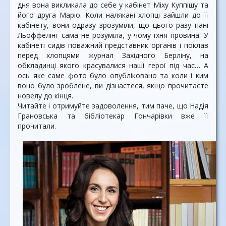
дня вона викликала до себе у кабінет Міху Куппішу та
його друга Маріо. Коли налякані хлопці зайшли до її
кабінету, вони одразу зрозуміли, що цього разу пані
Льоффелінг сама не розуміла, у чому їхня провина. У
кабінеті сидів поважний представник органів і поклав
перед хлопцями журнал Західного Берліну, на
обкладинці якого красувалися наші герої під час… А
ось яке саме фото було опубліковано та коли і ким
воно було зроблене, ви дізнаєтеся, якщо прочитаєте
новелу до кінця.
Читайте і отримуйте задоволення, тим паче, що Надія
Грановська та бібліотекар Гончарівки вже її
прочитали.