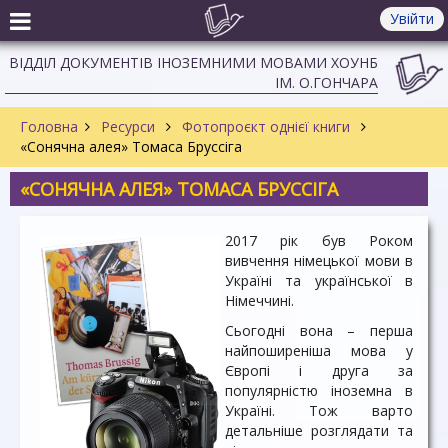
Увійти
ВІДДІЛ ДОКУМЕНТІВ ІНОЗЕМНИМИ МОВАМИ ХОУНБ
ІМ. О.ГОНЧАРА
Головна
Ресурси
Фотопроєкт однієї книги
«Сонячна алея» Томаса Бруссіга
«СОНЯЧНА АЛЕЯ» ТОМАСА БРУССІГА
2017 рік був Роком
вивчення німецької мови в
Україні та української в
Німеччині.
Сьогодні вона – перша
найпоширеніша мова у
Європі і друга за
популярністю іноземна в
Україні. Тож варто
детальніше розглядати та