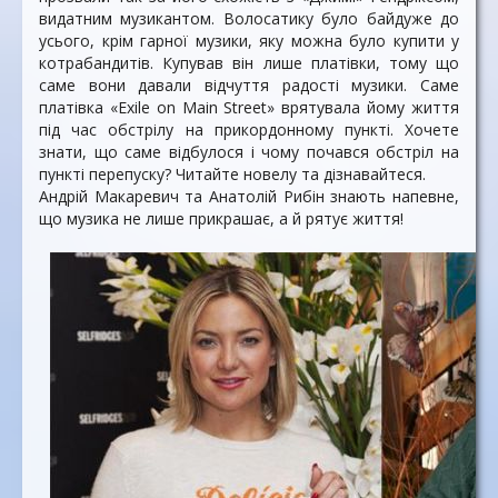
видатним музикантом. Волосатику було байдуже до
усього, крім гарної музики, яку можна було купити у
котрабандитів. Купував він лише платівки, тому що
саме вони давали відчуття радості музики. Саме
платівка «Exile on Main Street» врятувала йому життя
під час обстрілу на прикордонному пункті. Хочете
знати, що саме відбулося і чому почався обстріл на
пункті перепуску? Читайте новелу та дізнавайтеся.
Андрій Макаревич та Анатолій Рибін знають напевне,
що музика не лише прикрашає, а й рятує життя!