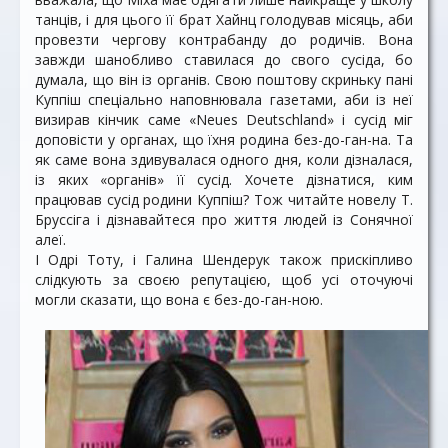
танців, і для цього її брат Хайнц голодував місяць, аби
провезти чергову контрабанду до родичів. Вона
завжди шанобливо ставилася до свого сусіда, бо
думала, що він із органів. Свою поштову скриньку пані
Куппіш спеціально наповнювала газетами, аби із неї
визирав кінчик саме «Neues Deutschland» і сусід міг
доповісти у органах, що їхня родина без-до-ган-на. Та
як саме вона здивувалася одного дня, коли дізналася,
із яких «органів» її сусід. Хочете дізнатися, ким
працював сусід родини Куппіш? Тож читайте новелу Т.
Бруссіга і дізнавайтеся про життя людей із Сонячної
алеї.
І Одрі Тоту, і Галина Шендерук також прискіпливо
слідкують за своєю репутацією, щоб усі оточуючі
могли сказати, що вона є без-до-ган-ною.