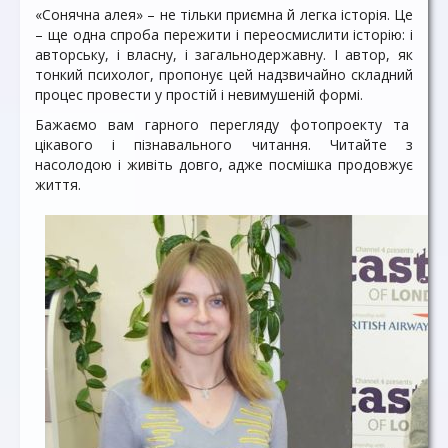
«Сонячна алея» – не тільки приємна й легка історія. Це
– ще одна спроба пережити і переосмислити історію: і
авторську, і власну, і загальнодержавну. І автор, як
тонкий психолог, пропонує цей надзвичайно складний
процес провести у простій і невимушеній формі.
Бажаємо вам гарного перегляду фотопроекту та
цікавого і пізнавального читання. Читайте з
насолодою і живіть довго, адже посмішка продовжує
життя.