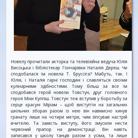
Новелу прочитали акторка та телевізійна ведуча Юлія
Висоцька і бібліотекар Гончарівки Наталія Дереш. Чи
сподобалася їм новела Т. Бруссіга? Мабуть, так. І
Юлія, і Наталія гарні господині і славляться своїми
кулінарними здібностями. Тому більш за все їм
сподобався герой новели Товстун, друг головного
героя Міхи Куппіш. Товстун теж вступив у боротьбу за
серце красуні Міріам – щоб виступти на загальних
шкільних зборах разом із нею він навмисно кинув
гранату лише на чотири метри, чим зіпсував настрій
вчителю. Та замість виступу, його змусили нести
червоний прапор на демонстрації. Він навіть
записався у школу танців разом з усіма, та лише