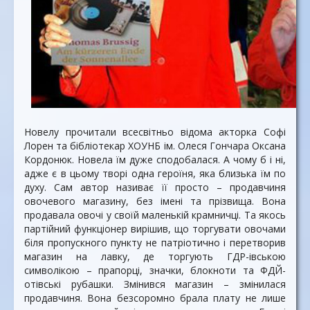
Новелу прочитали всесвітньо відома акторка Софі
Лорен та бібліотекар ХОУНБ ім. Олеся Гончара Оксана
Кордонюк. Новела їм дуже сподобалася. А чому б і ні,
адже є в цьому творі одна героїня, яка близька їм по
духу. Сам автор називає її просто – продавчиня
овочевого магазину, без імені та прізвища. Вона
продавала овочі у своїй маленькій крамничці. Та якось
партійний функціонер вирішив, що торгувати овочами
біля пропускного пункту не патріотично і перетворив
магазин на лавку, де торгують ГДР-івською
символікою – прапорці, значки, блокноти та ФДЙ-
отівські рубашки. Змінився магазин – змінилася
продавчиня. Вона безсоромно брала плату не лише