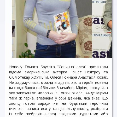
Новелу Томаса Бруссіга "Сонячна алея" прочитали
відома американська акторка Гвінет Пелтроу та
бібліотекар ХОУНБ ім. Олеся Гончара Анастасія Козак.
Не задумуючись, можна вгадати, хто з героїв новели
їм сподобався найбільше. Звичайно, Міріам, красуня, в
яку закохані усі чоловіки із Сонячної алеї. Ажде Міріам
така ж гарна, впевнена у собі дівчина, яка знає, що
хлопці готові заради неї на будь-який героїчний
вчинок – записатися у танцювальну школу, розіграти
із себе жебраків перед західними туристами або