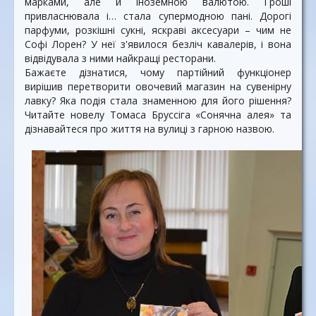
марками, але й іноземною валютою. Гроші
привласнювала і… стала супермодною пані. Дорогі
парфуми, розкішні сукні, яскраві аксесуари – чим не
Софі Лорен? У неї з'явилося безліч кавалерів, і вона
відвідувала з ними найкращі ресторани.
Бажаєте дізнатися, чому партійний функціонер
вирішив перетворити овочевий магазин на сувенірну
лавку? Яка подія стала знаменною для його рішення?
Читайте новелу Томаса Бруссіга «Сонячна алея» та
дізнавайтеся про життя на вулиці з гарною назвою.