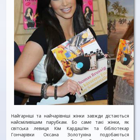
Найгарніші та найчарівніші жінки завжди дістаються
найсміливішим парубкам. Бо саме такі жінки, як
світська левиця Кім Кардаш’ян та бібліотекар
Гончарівки Оксана Золотухіна подобаються