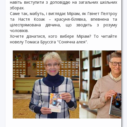
навіть виступити з доповіддю на загальних шкільних
зборах.
Саме так, мабуть, і виглядає Міріам, як Гвінет Пелтроу
та Настя Козак – красуня-білявка, впевнена та
цілеспрямована дівчина, що зводить з розуму
чоловіків.
Хочете дізнатися, кого вибере Міріам? То читайте
новелу Томаса Бруссіга "Сонячна алея".