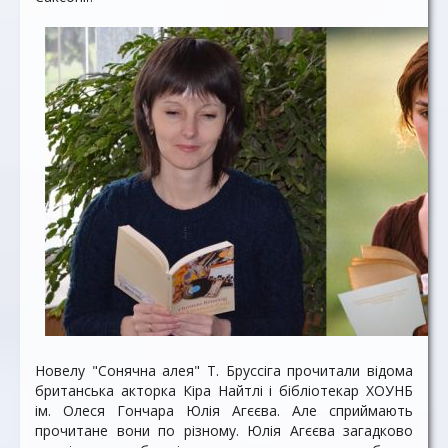
Новелу "Сонячна алея" Т. Бруссіга прочитали відома
британська акторка Кіра Найтлі і бібліотекар ХОУНБ
ім. Олеся Гончара Юлія Агєєва. Але сприймають
прочитане вони по різному. Юлія Агєєва загадково