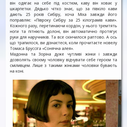
він одягає на себе під костюм, каву він ховає у
шкарпетки. Дядько чітко знає, що за півкіло кави
дають 25 років Сибіру, хоча Міха завжди його
поправляє: «Півроку Сибіру за 25 кілограмів кави».
Кожного разу, перетинаючи кордон, у нього тремтять
ноги та пітніють долоні, він автоматично протягує
руки для наручників. Та все скінчилося раптово. А ось
що трапилося, ви дізнаєтеся, коли прочитаєте новелу
Томаса Бруссіга «Сонячна алея».
Мадонна та Зоріна дуже чутливі жінки і завжди
дозволять своєму чоловіку відчувати себе героєм та
сміливцем. Лише з такими жінками чоловіки бувають
на коні.