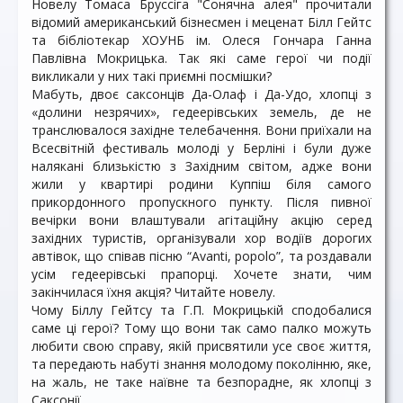
Новелу Томаса Бруссіга "Сонячна алея" прочитали
відомий американський бізнесмен і меценат Білл Гейтс
та бібліотекар ХОУНБ ім. Олеся Гончара Ганна
Павлівна Мокрицька. Так які саме герої чи події
викликали у них такі приємні посмішки?
Мабуть, двоє саксонців Да-Олаф і Да-Удо, хлопці з
«долини незрячих», гедеерівських земель, де не
транслювалося західне телебачення. Вони приїхали на
Всесвітній фестиваль молоді у Берліні і були дуже
налякані близькістю з Західним світом, адже вони
жили у квартирі родини Куппіш біля самого
прикордонного пропускного пункту. Після пивної
вечірки вони влаштували агітаційну акцію серед
західних туристів, організували хор водіїв дорогих
автівок, що співав пісню “Avanti, popolo”, та роздавали
усім гедеерівські прапорці. Хочете знати, чим
закінчилася їхня акція? Читайте новелу.
Чому Біллу Гейтсу та Г.П. Мокрицькій сподобалися
саме ці герої? Тому що вони так само палко можуть
любити свою справу, якій присвятили усе своє життя,
та передають набуті знання молодому поколінню, яке,
на жаль, не таке наївне та безпорадне, як хлопці з
Саксонії.