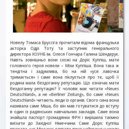
Новелу Томаса Бруссіга прочитали відома французька
акторка Одрі Тоту та заступник генерального
директора ХОУНБ ім. Олеся Гончара Галина Шендерук.
Навіть зовнішньо вони схожі на Доріс Куппіш, мати
головного героя новели – Міхи Куппіша. Вона така ж
тендітна і задумлива, бо на ній «уся лавочка
тримається» і саме вона піклується про те, щоб її
родина мала бездоганну репутацію. Що означає мати
бездоганну репутацію? Її чоловік має читати «Neues
Deutschland», а не «Berliner Zeitung», бо саме «Neues
Deutschland» читають люди із органів. Свого сина вона
називала саме Міша, бо він мав готуватися до вступу
в один із радянських навчальних закладів. Саме вона
знайшла паспорт громадянки ФРН і вирішила таємно
виїхати до Західної Німеччини. Саме Доріс Куппіш
вважала, що Міха має одягати лише найкраще у школу