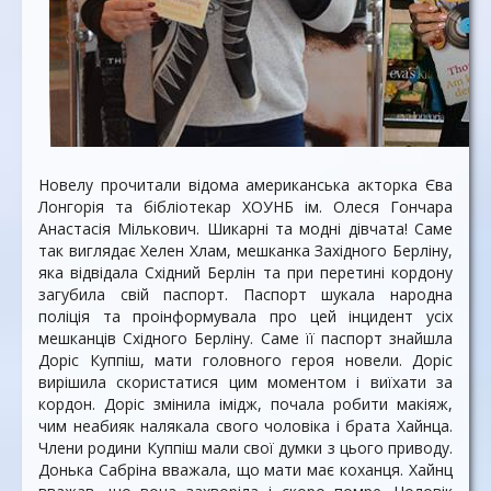
Новелу прочитали відома американська акторка Єва
Лонгорія та бібліотекар ХОУНБ ім. Олеся Гончара
Анастасія Мількович. Шикарні та модні дівчата! Саме
так виглядає Хелен Хлам, мешканка Західного Берліну,
яка відвідала Східний Берлін та при перетині кордону
загубила свій паспорт. Паспорт шукала народна
поліція та проінформувала про цей інцидент усіх
мешканців Східного Берліну. Саме її паспорт знайшла
Доріс Куппіш, мати головного героя новели. Доріс
вирішила скористатися цим моментом і виїхати за
кордон. Доріс змінила імідж, почала робити макіяж,
чим неабияк налякала свого чоловіка і брата Хайнца.
Члени родини Куппіш мали свої думки з цього приводу.
Донька Сабріна вважала, що мати має коханця. Хайнц