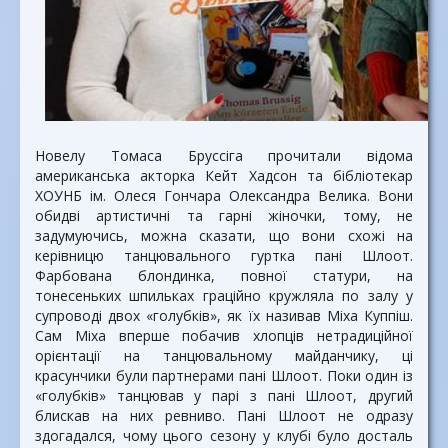
Новелу Томаса Бруссіга прочитали відома
американська акторка Кейт Хадсон та бібліотекар
ХОУНБ ім. Олеся Гончара Олександра Велика. Вони
обидві артистичні та гарні жіночки, тому, не
задумуючись, можна сказати, що вони схожі на
керівницю танцювального гуртка пані Шлоот.
Фарбована блондинка, повної статури, на
тонесеньких шпильках граційно кружляла по залу у
супроводі двох «голубків», як їх називав Міха Куппіш.
Сам Міха вперше побачив хлопців нетрадиційної
орієнтації на танцювальному майданчику, ці
красунчики були партнерами пані Шлоот. Поки один із
«голубків» танцював у парі з пані Шлоот, другий
блискав на них ревниво. Пані Шлоот не одразу
здогадался, чому цього сезону у клубі було досталь