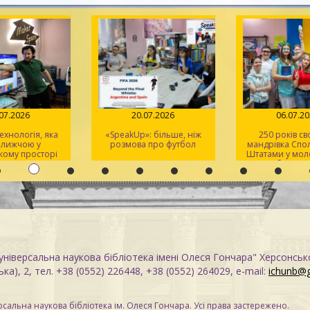
07.2026
20.07.2026
06.07.2
технологія, яка
«SpeakUp»: більше, ніж
250 років с
ближчою у
розмова про футбол
мандрівка Спо
кому просторі
Штатами у мо
er Space
клубі «Spe
ніверсальна наукова бібліотека імені Олеся Гончара" Херсонськ
ка), 2, тел. +38 (0552) 226448, +38 (0552) 264029, e-mail:
ichunb@
сальна наукова бібліотека ім. Олеся Гончара. Усі права застережено.