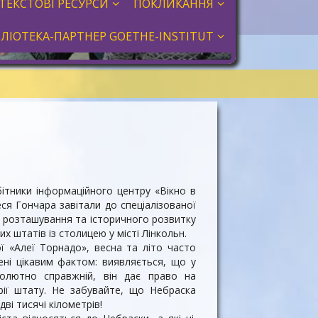
ТЕКСТОВІ РЕСУРСИ
ПОКЛИКАННЯ
БЛІОТЕКА-ПАРТНЕР GOETHE-INSTITUT
ники інформаційного центру «Вікно в
еся Гончара завітали до спеціалізованої
о розташування та історичного розвитку
 штатів із столицею у місті Лінкольн.
 «Алеї Торнадо», весна та літо часто
ні цікавим фактом: виявляється, що у
олютно справжній, він дає право на
рії штату. Не забувайте, що Небраска
ві тисячі кілометрів!