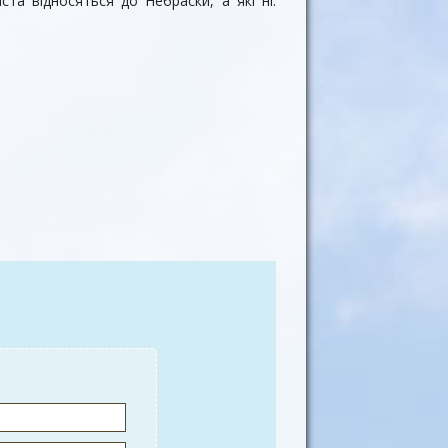
ста відносяться до Небраски, а які ні.