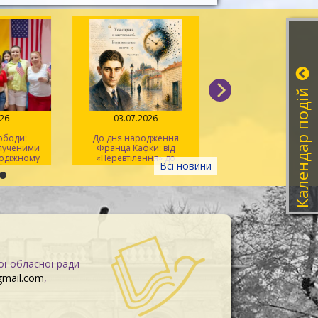
Календар подій
026
03.07.2026
30.06.2026
вободи:
До дня народження
Maker Space: подо
лученими
Франца Кафки: від
світом та навчання
лодіжному
«Перевтілення» до
великому сенсорн
Всі новини
ak Up»
«Процесу»
екрані
ої обласної ради
gmail.com
,