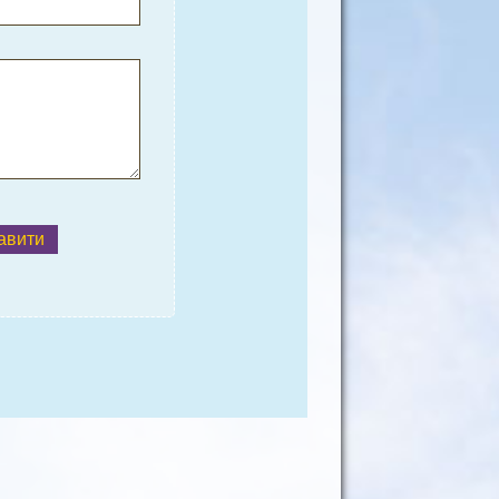
авити