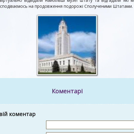
віртуально відвідали найбільші музеї штату та відгадали які мі
 сподіваємось на продовження подорожі Сполученими Штатами.
Коментарі
вій коментар