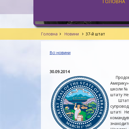
ГОЛОВНА
Головна
Новини
37-й штат
Всі новини
30.09.2014
Продовжу
Америку»
школи № 
штату Неб
Штат від
супровод
штаті Н
командув
знаходить