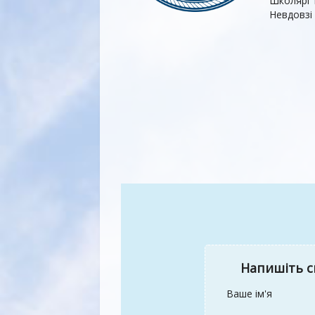
Школярі 
Невдовзі
Напишіть с
Ваше ім'я