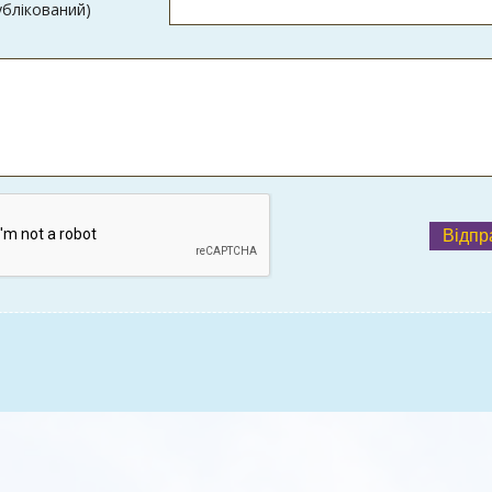
ублікований)
Відпр