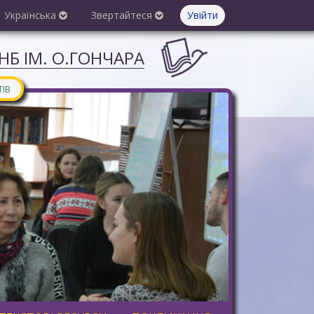
Українська
Звертайтеся
Увійти
Б ІМ. О.ГОНЧАРА
ТІВ