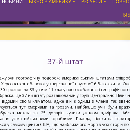
НОВИНИ
ВІКНО В АМЕРИКУ
РЕСУРСИ
ПОВНО
БІ
37-й штат
ючи географічну подорож американськими штатами співробіт
 Херсонської обласної універсальної наукової бібліотеки ім. Ол
30 і розповіли 33 учням 11 класу про особливості географічног
раска. Це 37-ий штат, розташований у групі Центрально-Північних
омий своїм кліматом, адже він є одним з членів так званої
жуються тут смерчами та грозами. Найбільше учні були враже
ебраска можна за 25 доларів купити диплом адмірала. Абс
ання усіма військовими кораблями. Правда, тільки на терито
ся у самому центрі США, і до найближчого моря з усіх сторін по д