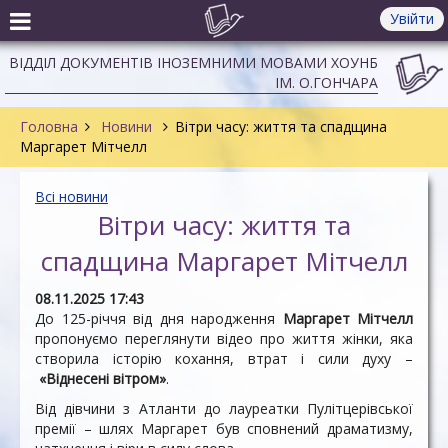
Увійти
ВІДДІЛ ДОКУМЕНТІВ ІНОЗЕМНИМИ МОВАМИ ХОУНБ
ІМ. О.ГОНЧАРА
Головна
Новини
Вітри часу: життя та спадщина
Маргарет Мітчелл
Всі новини
Вітри часу: життя та
спадщина Маргарет Мітчелл
08.11.2025 17:43
До 125-річчя від дня народження
Маргарет Мітчелл
пропонуємо переглянути відео про життя жінки, яка
створила історію кохання, втрат і сили духу –
«Віднесені вітром»
.
Від дівчини з Атланти до лауреатки Пулітцерівської
премії – шлях Маргарет був сповнений драматизму,