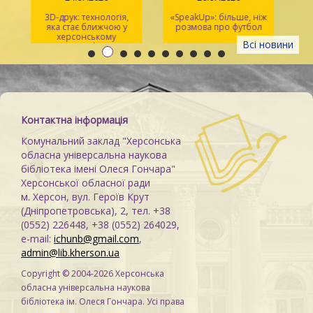
3D-друк: технологія,
«SpeakUp»: більше, ніж
2
яка стає ближчою у
розмова про футбол
херсонському
Всі новини
просторі Maker Space
м
Контактна інформація
Комунальний заклад "Херсонська
обласна універсальна наукова
бібліотека імені Олеся Гончара"
Херсонської обласної ради
м. Херсон, вул. Героїв Крут
(Дніпропетровська), 2, тел. +38
(0552) 226448, +38 (0552) 264029,
e-mail:
ichunb@gmail.com
,
admin@lib.kherson.ua
Copyright © 2004-2026 Херсонська
обласна універсальна наукова
бібліотека ім. Олеся Гончара. Усі права