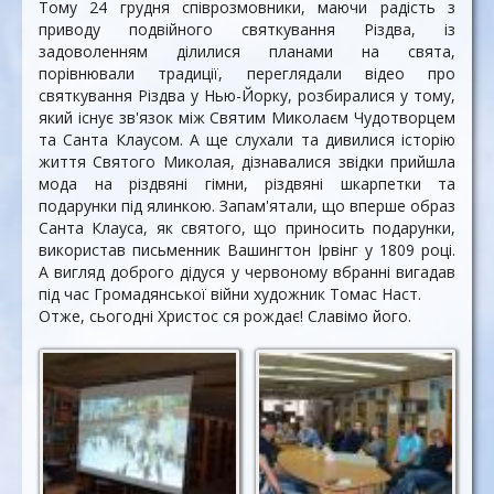
Тому 24 грудня співрозмовники, маючи радість з
приводу подвійного святкування Різдва, із
задоволенням ділилися планами на свята,
порівнювали традиції, переглядали відео про
святкування Різдва у Нью-Йорку, розбиралися у тому,
який існує зв'язок між Святим Миколаєм Чудотворцем
та Санта Клаусом. А ще слухали та дивилися історію
життя Святого Миколая, дізнавалися звідки прийшла
мода на різдвяні гімни, різдвяні шкарпетки та
подарунки під ялинкою. Запам'ятали, що вперше образ
Санта Клауса, як святого, що приносить подарунки,
використав письменник Вашингтон Ірвінг у 1809 році.
А вигляд доброго дідуся у червоному вбранні вигадав
під час Громадянської війни художник Томас Наст.
Отже, сьогодні Христос ся рождає! Славімо його.
Різдвяна ковзанка у
Перегляд відео про
Нью-Йорку
життя Святого
Миколая