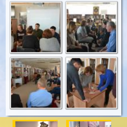
Speed English
Поговоримо про
роль жінки у
суспільстві
Відео "Women's
Малюємо прапор
History Month"
штату Колорадо