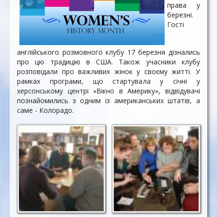
права у
березні.
Гості
англійського розмовного клубу 17 березня дізнались
про цю традицію в США. Також учасники клубу
розповідали про важливих жінок у своєму житті. У
рамках програми, що стартувала у січні у
херсонському центрі «Вікно в Америку», відвідувачі
познайомились з одним із американських штатів, а
саме - Колорадо.
Розподіляємо
Команда жінок
поняття на "жіночі" і
"чоловічі"