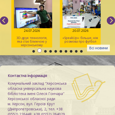
24.07.2026
20.07.2026
3D-друк: технологія,
«SpeakUp»: більше, ніж
2
яка стає ближчою у
розмова про футбол
херсонському
Всі новини
просторі Maker Space
м
Контактна інформація
Комунальний заклад "Херсонська
обласна універсальна наукова
бібліотека імені Олеся Гончара"
Херсонської обласної ради
м. Херсон, вул. Героїв Крут
(Дніпропетровська), 2, тел. +38
(0552) 226448, +38 (0552) 264029,