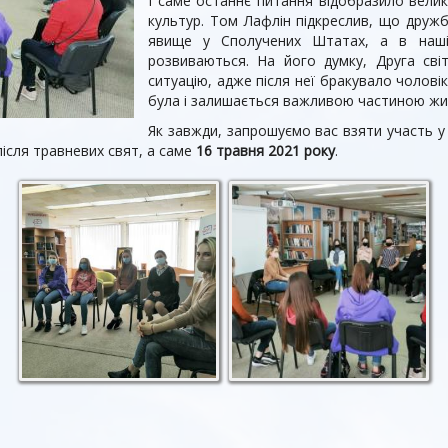
І саме останнє питання відобразило велик
культур. Том Лафлін підкреслив, що друж
явище у Сполучених Штатах, а в нашій
розвиваються. На його думку, Друга сві
ситуацію, адже після неї бракувало чолові
була і залишається важливою частиною жи
Як завжди, запрошуємо вас взяти участь у с
після травневих свят, а саме
16 травня 2021 року
.