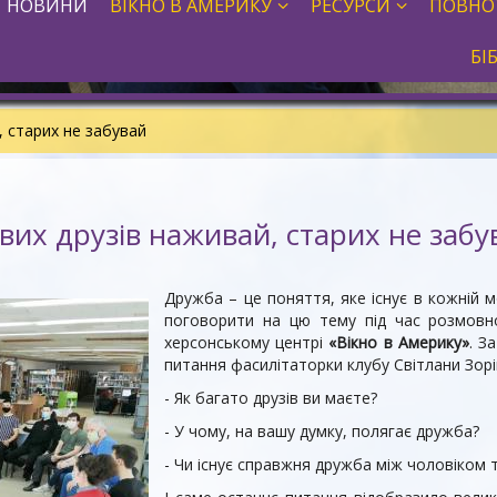
НОВИНИ
ВІКНО В АМЕРИКУ
РЕСУРСИ
ПОВНО
БІ
, старих не забувай
вих друзів наживай, старих не забу
Дружба – це поняття, яке існує в кожній м
поговорити на цю тему під час розмов
херсонському центрі
«Вікно в Америку»
. З
питання фасилітаторки клубу Світлани Зорі
- Як багато друзів ви маєте?
- У чому, на вашу думку, полягає дружба?
- Чи існує справжня дружба між чоловіком 