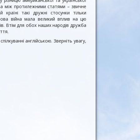
у різницю американської та української
ба між протилежними статями – звичне
 країні такі дружні стосунки тільки
това війна мала великий вплив на цю
ків. Втім для обох наших народів дружба
ття.
пілкуванні англійською. Зверніть увагу,