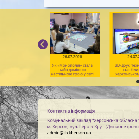
08.08.2026
26.07.2026
24
ікуванні серпневого
Як «Монополія» стала
3D-друк: 
паду або англійська
найвідомішою
стає 
про космос
настільною грою у світі
херсонсь
Mak
Контактна інформація
Комунальний заклад "Херсонська обласна у
м. Херсон, вул. Героїв Крут (Дніпропетровсь
admin@lib.kherson.ua