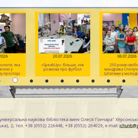
.07.2026
20.07.2026
06.07.2
технологія, яка
«SpeakUp»: більше, ніж
250 років с
ближчою у
розмова про футбол
мандрівка Спо
кому просторі
Штатами у мо
er Space
клубі «Spe
ніверсальна наукова бібліотека імені Олеся Гончара" Херсонськ
ка), 2, тел. +38 (0552) 226448, +38 (0552) 264029, e-mail:
ichunb@