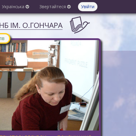
Українська
Звертайтеся
Увійти
Б ІМ. О.ГОНЧАРА
ТІВ