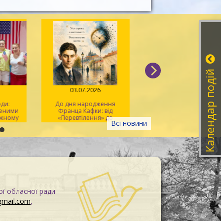
Календар подій
026
03.07.2026
30.06.2026
вободи:
До дня народження
Maker Space: подо
лученими
Франца Кафки: від
світом та навчання
лодіжному
«Перевтілення» до
великому сенсорн
Всі новини
ak Up»
«Процесу»
екрані
ої обласної ради
gmail.com
,