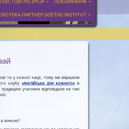
ТЕКСТОВІ РЕСУРСИ
ПОКЛИКАННЯ
БЛІОТЕКА-ПАРТНЕР GOETHE-INSTITUT
вай
ові та у кожної нації, тому ми вирішили
ного клубу
«Англійська для кожного»
в
а традицією учасники відповідали на такі
ної:
та жінкою?