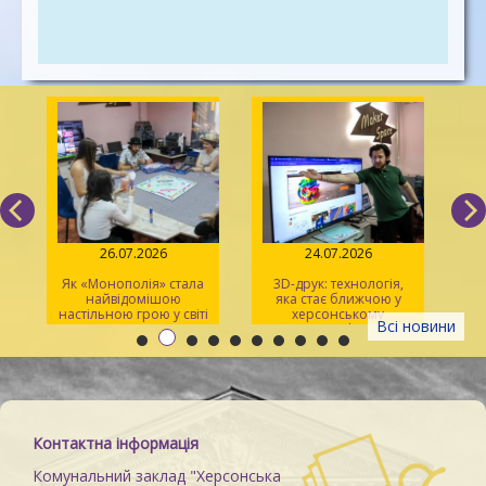
26.07.2026
24.07.2026
Як «Монополія» стала
3D-друк: технологія,
«Sp
найвідомішою
яка стає ближчою у
р
настільною грою у світі
херсонському
Всі новини
просторі Maker Space
Контактна інформація
Комунальний заклад "Херсонська