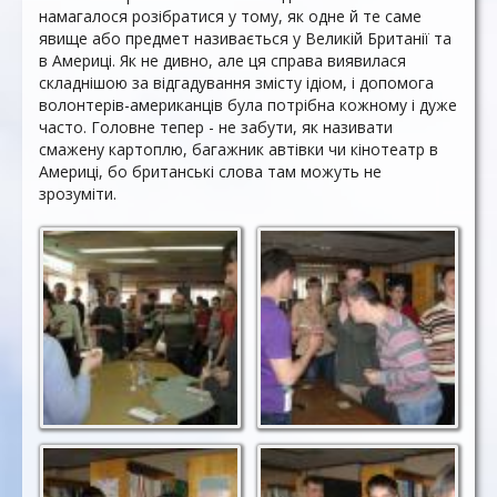
намагалося розібратися у тому, як одне й те саме
явище або предмет називається у Великій Британії та
в Америці. Як не дивно, але ця справа виявилася
складнішою за відгадування змісту ідіом, і допомога
волонтерів-американців була потрібна кожному і дуже
часто. Головне тепер - не забути, як називати
смажену картоплю, багажник автівки чи кінотеатр в
Америці, бо британські слова там можуть не
зрозуміти.