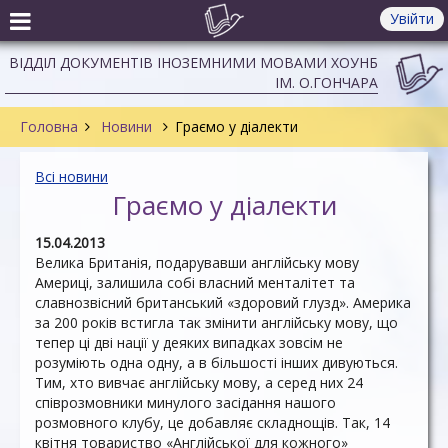
Увійти
ВІДДІЛ ДОКУМЕНТІВ ІНОЗЕМНИМИ МОВАМИ ХОУНБ
ІМ. О.ГОНЧАРА
Головна
Новини
Граємо у діалекти
Всі новини
Граємо у діалекти
15.04.2013
Велика Британія, подарувавши англійську мову
Америці, залишила собі власний менталітет та
славнозвісний британський «здоровий глузд». Америка
за 200 років встигла так змінити англійську мову, що
тепер ці дві нації у деяких випадках зовсім не
розуміють одна одну, а в більшості інших дивуються.
Тим, хто вивчає англійську мову, а серед них 24
співрозмовники минулого засідання нашого
розмовного клубу, це добавляє складнощів. Так, 14
квітня товариство «Англійської для кожного»