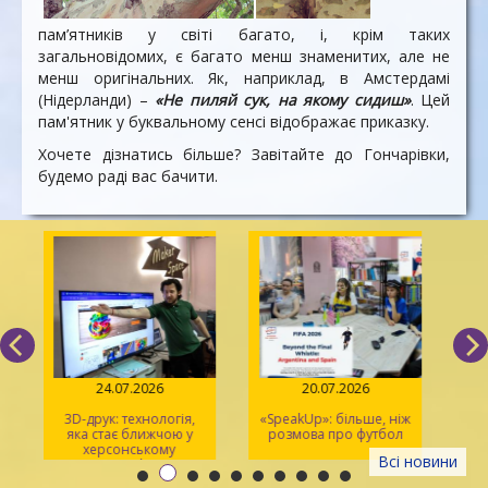
пам’ятників у світі багато, і, крім таких
загальновідомих, є багато менш знаменитих, але не
менш оригінальних. Як, наприклад, в Амстердамі
(Нідерланди) –
«Не пиляй сук, на якому сидиш»
. Цей
пам'ятник у буквальному сенсі відображає приказку.
Хочете дізнатись більше? Завітайте до Гончарівки,
будемо раді вас бачити.
24.07.2026
20.07.2026
3D-друк: технологія,
«SpeakUp»: більше, ніж
2
яка стає ближчою у
розмова про футбол
херсонському
Всі новини
просторі Maker Space
м