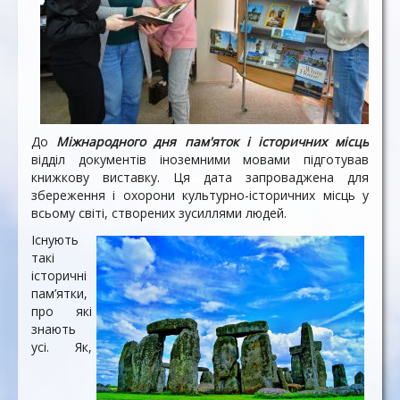
До
Міжнародного дня пам'яток і історичних місць
відділ документів іноземними мовами підготував
книжкову виставку. Ця дата запроваджена для
збереження і охорони культурно-історичних місць у
всьому світі, створених зусиллями людей.
Існують
такі
історичні
пам’ятки,
про які
знають
усі. Як,