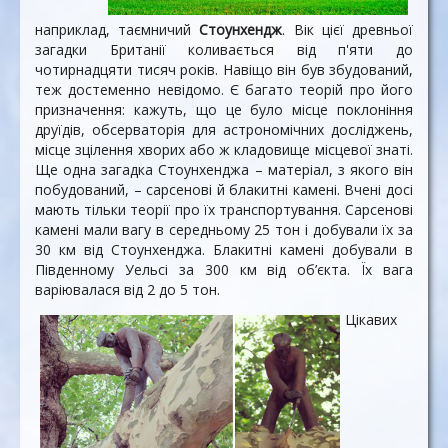
наприклад, таємничий
Стоунхендж
. Вік цієї древньої
загадки Британії коливається від п'яти до
чотирнадцяти тисяч років. Навіщо він був збудований,
теж достеменно невідомо. Є багато теорій про його
призначення: кажуть, що це було місце поклоніння
друїдів, обсерваторія для астрономічних досліджень,
місце зцілення хворих або ж кладовище місцевої знаті.
Ще одна загадка Стоунхенджа – матеріал, з якого він
побудований, – сарсенові й блакитні камені. Вчені досі
мають тільки теорії про їх транспортування. Сарсенові
камені мали вагу в середньому 25 тон і добували їх за
30 км від Стоунхенджа. Блакитні камені добували в
Південному Уельсі за 300 км від об’єкта. Їх вага
варіювалася від 2 до 5 тон.
Цікавих