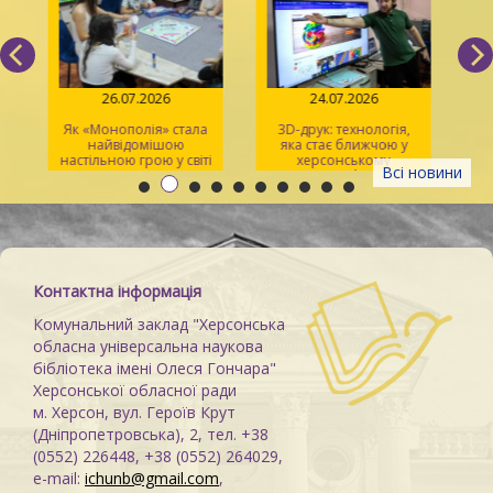
26.07.2026
24.07.2026
Як «Монополія» стала
3D-друк: технологія,
«Sp
найвідомішою
яка стає ближчою у
р
настільною грою у світі
херсонському
Всі новини
просторі Maker Space
Контактна інформація
Комунальний заклад "Херсонська
обласна універсальна наукова
бібліотека імені Олеся Гончара"
Херсонської обласної ради
м. Херсон, вул. Героїв Крут
(Дніпропетровська), 2, тел. +38
(0552) 226448, +38 (0552) 264029,
e-mail:
ichunb@gmail.com
,