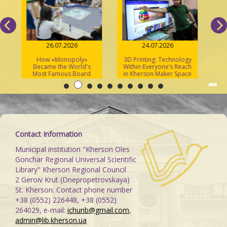
26.07.2026
24.07.2026
How «Monopoly»
3D Printing: Technology
S
Became the World's
Within Everyone’s Reach
Most Famous Board
in Kherson Maker Space
Game
Contact Information
Municipal institution "Kherson Oles
Gonchar Regional Universal Scientific
Library" Kherson Regional Council
2 Geroiv Krut (Dnepropetrovskaya)
St. Kherson. Contact phone number
+38 (0552) 226448, +38 (0552)
264029, e-mail:
ichunb@gmail.com
,
admin@lib.kherson.ua