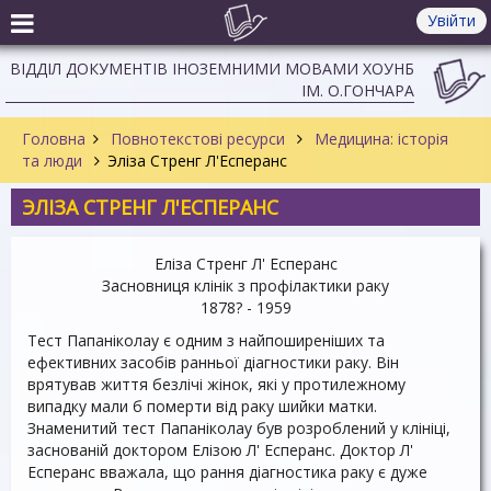
Увійти
ВІДДІЛ ДОКУМЕНТІВ ІНОЗЕМНИМИ МОВАМИ ХОУНБ
ІМ. О.ГОНЧАРА
Головна
Повнотекстові ресурси
Медицина: історія
та люди
Эліза Стренг Л'Есперанс
ЭЛІЗА СТРЕНГ Л'ЕСПЕРАНС
Еліза Стренг Л' Есперанс
Засновниця клінік з профілактики раку
1878? - 1959
Тест Папаніколау є одним з найпоширеніших та
ефективних засобів ранньої діагностики раку. Він
врятував життя безлічі жінок, які у протилежному
випадку мали б померти від раку шийки матки.
Знаменитий тест Папаніколау був розроблений у клініці,
заснованій доктором Елізою Л' Есперанс. Доктор Л'
Есперанс вважала, що рання діагностика раку є дуже