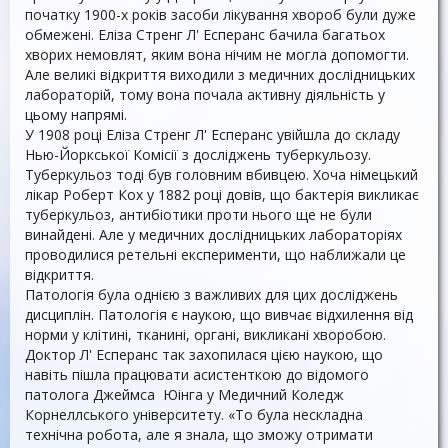
початку 1900-х років засоби лікування хвороб були дуже
обмежені. Еліза Стренг Л' Есперанс бачила багатьох
хворих немовлят, яким вона нічим не могла допомогти.
Але великі відкриття виходили з медичних дослідницьких
лабораторій, тому вона почала активну діяльність у
цьому напрямі.
У 1908 році Еліза Стренг Л' Есперанс увійшла до складу
Нью-Йоркської Комісії з досліджень туберкульозу.
Туберкульоз тоді був головним вбивцею. Хоча німецький
лікар Роберт Кох у 1882 році довів, що бактерія викликає
туберкульоз, антибіотики проти нього ще не були
винайдені. Але у медичних дослідницьких лабораторіях
проводилися ретельні експерименти, що наближали це
відкриття.
Патологія була однією з важливих для цих досліджень
дисциплін. Патологія є наукою, що вивчає відхилення від
норми у клітині, тканині, органі, викликані хворобою.
Доктор Л' Есперанс так захопилася цією наукою, що
навіть пішла працювати асистенткою до відомого
патолога Джеймса Юінга у Медичний Коледж
Корнеллського університету. «То була нескладна
технічна робота, але я знала, що зможу отримати