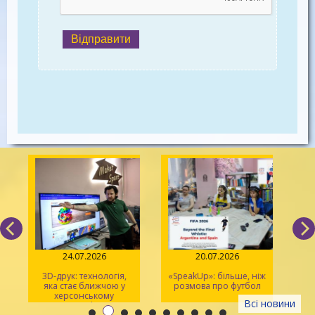
Відправити
24.07.2026
20.07.2026
3D-друк: технологія,
«SpeakUp»: більше, ніж
2
яка стає ближчою у
розмова про футбол
херсонському
Всі новини
просторі Maker Space