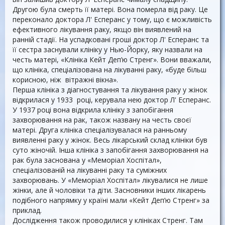
Другою була смерть її матері. Вона померла від раку. Це
переконало доктора Л' Есперанс у тому, що є можливість
ефективного лікування раку, якщо він виявлений на
ранній стадії. На успадковані гроші доктор Л' Есперанс та
її сестра заснували клініку у Нью-Йорку, яку назвали на
честь матері, «Клініка Кейт Деп’ю Стренг». Вони вважали,
що клініка, спеціалізована на лікуванні раку, «буде більш
корисною, ніж вітражні вікна».
Перша клініка з діагностування та лікування раку у жінок
відкрилася у 1933 році, керувала нею доктор Л' Есперанс.
У 1937 році вона відкрила клініку з запобігання
захворювання на рак, також названу на честь своєї
матері. Друга клініка спеціалізувалася на ранньому
виявленні раку у жінок. Весь лікарський склад клініки був
суто жіночій. Інша клініка з запобігання захворювання на
рак була заснована у «Меморіал Хоспітал»,
спеціалізованій на лікуванні раку та суміжних
захворювань. У «Меморіал Хоспітал» лікувалися не лише
жінки, але й чоловіки та діти. Засновники інших лікарень
подібного напрямку у країні мали «Кейт Деп’ю Стренг» за
приклад.
Дослідження також проводилися у клініках Стренг. Там