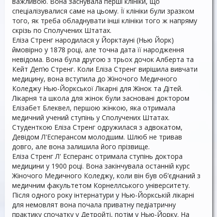
важливою. Вона заснувала перші клініки, що
спеціалізувалися саме на цьому. Її клініки були зразком
того, як треба обладнувати інші клініки того ж напряму
скрізь по Сполучених Штатах.
Еліза Стренг народилася у Йорктауні (Нью Йорк)
ймовірно у 1878 році, але точна дата її народження
невідома. Вона була другою з трьох дочок Алберта та
Кейт Деп’ю Стренг. Коли Еліза Стренг вирішила вивчати
медицину, вона вступила до Жіночого Медичного
Коледжу Нью-Йоркської Лікарні для Жінок та Дітей.
Лікарня та школа для жінок були засновані доктором
Елізабет Блеквел, першою жінкою, яка отримала
медичний учений ступінь у Сполучених Штатах.
Студенткою Еліза Стренг одружилася з адвокатом,
Девідом Л'Есперансом молодшим. Шлюб не тривав
довго, але вона залишила його прізвище.
Еліза Стренг Л' Есперанс отримала ступінь доктора
медицини у 1900 році. Вона закінчувала останній курс
Жіночого Медичного Коледжу, коли він був об’єднаний з
медичним факультетом Корнеллського університету.
Після одного року інтернатури у Нью-Йоркській лікарні
для немовлят вона почала приватну педіатричну
практику спочатку у Детройті, потім у Нью-Йорку. На