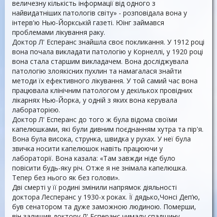
величезну кількість інформації від одного з
найвидатніших патологів світу» - розповідала вона у
інтерв'ю Нью-Йоркській газеті. Юінг займався
проблемами лікування раку.
Доктор Л' Есперанс знайшла своє покликання. У 1912 році
вона почала викладати патологію у Корнеллі, у 1920 році
вона стала старшим викладачем. Вона досліджувала
патологію злоякісних пухлин та намагалася знайти
методи їх ефективного лікування. У той самий час вона
працювала клінічним патологом у декількох провідних
лікарнях Нью-Йорка, у одній з яких вона керувала
лабораторією.
Доктор Л' Есперанс до того ж була відома своїми
капелюшками, які були дивним поєднанням хутра та пір'я.
Вона була висока, струнка, швидка у рухах. У неї була
звичка носити капелюшок навіть працюючи у
лабораторії. Вона казала: «Там завжди ніде було
повісити будь-яку річ. Отже я не знімала капелюшка.
Тепер без нього як без голови».
Дві смерті у її родині змінили напрямок діяльності
доктора Лесперанс у 1930-х роках. Її дядько,Чонсі Деп’ю,
був сенатором та дуже заможною людиною. Померши,
він залишив доктору Л' Есперанс чималу спадщину.