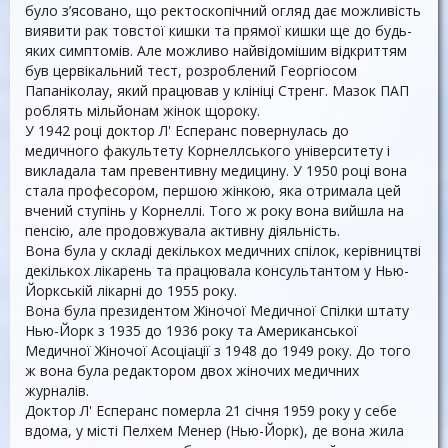
було з’ясовано, що ректоскопічний огляд дає можливість
виявити рак товстої кишки та прямої кишки ще до будь-
яких симптомів. Але можливо найвідомішим відкриттям
був цервікальний тест, розроблений Георгіосом
Папаніколау, який працював у клініці Стренг. Мазок ПАП
роблять мільйонам жінок щороку.
У 1942 році доктор Л' Есперанс повернулась до
медичного факультету Корнеллського університету і
викладала там превентивну медицину. У 1950 році вона
стала професором, першою жінкою, яка отримала цей
вчений ступінь у Корнеллі. Того ж року вона вийшла на
пенсію, але продовжувала активну діяльність.
Вона була у складі декількох медичних спілок, керівництві
декількох лікарень та працювала консультантом у Нью-
Йоркській лікарні до 1955 року.
Вона була президентом Жіночої Медичної Спілки штату
Нью-Йорк з 1935 до 1936 року та Американської
Медичної Жіночої Асоціації з 1948 до 1949 року. До того
ж вона була редактором двох жіночих медичних
журналів.
Доктор Л' Есперанс померла 21 січня 1959 року у себе
вдома, у місті Пелхем Менер (Нью-Йорк), де вона жила