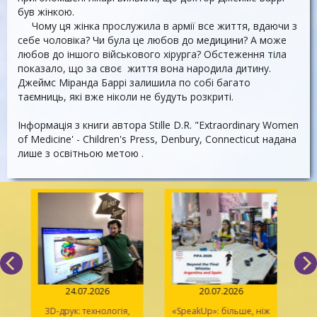
був жінкою.
Чому ця жінка прослужила в армії все життя, вдаючи з
себе чоловіка? Чи була це любов до медицини? А може
любов до іншого військового хірурга? Обстеження тіла
показало, що за своє життя вона народила дитину.
Джеймс Міранда Баррі залишила по собі багато
таємниць, які вже ніколи не будуть розкриті.
Інформація з книги автора Stille D.R. "Extraordinary Women
of Medicine' - Children's Press, Denbury, Connecticut надана
лише з освітньою метою .
24.07.2026
20.07.2026
3D-друк: технологія,
«SpeakUp»: більше, ніж
2