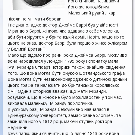
його спиною, називаючи
його женоподібним.
Маленький рудий лікар
ніколи не міг мати бороди.
І не дивно, адже доктор Джеймс Баррі був у дійсності
Мірандою Баррі, жінкою, яка вдавала з себе чоловіка,
аби бути хірургом у британській армії. Навіть якщо ніхто
цього не знав, доктор Баррі була першою жінкою-лікарем
у Великій Британії.
Мало що відомо про ранні роки Джеймса Баррі. Можливо
вона народилася у Лондоні 1795 року і спочатку мала
ім’я Міранда Стюарт. Історики також знайшли свідчення
того, що вона могла бути онукою шотландського графа.
Вона могла бути незаконнонародженою дитиною доньки
цього графа та належати до британської королівської
сім'ї. Один з істориків вважає, що мати Міранди,
розуміючи, що в жінок не було можливостей у той час,
виховала маленьку Міранду як хлопчика.
В усякому разі, Міранда безсумнівно навчалася в
Единбурзькому Університеті, замаскована хлопцем, та
закінчила його у 1812 році, маючи ступінь доктора
медицини.
Існує папір, який свідчить, що 5 липня 1813 року вона