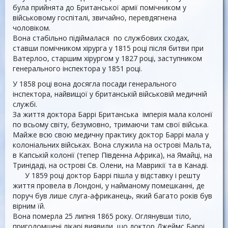
була прийнята до Британської армії помічником у
військовому госпіталі, звичайно, перевдягнена
чоловіком.
Вона стабільно підіймалася по службових сходах,
ставши помічником хірурга у 1815 році після битви при
Ватерлоо, старшим хірургом у 1827 році, заступником
генерального інспектора у 1851 році.
У 1858 році вона досягла посади генерального
інспектора, найвищої у британській військовій медичній
службі.
За життя доктора Баррі Британська імперія мала колонії
по всьому світу, безумовно, тримаючи там свої війська.
Майже всю свою медичну практику доктор Баррі мала у
колоніальних військах. Вона служила на острові Мальта,
в Капській колонії (тепер Південна Африка), на Ямайці, на
Тринідаді, на острові Св. Олени, на Маврикії та в Канаді.
У 1859 році доктор Баррі пішла у відставку і решту
життя провела в Лондоні, у найманому помешканні, де
поруч був лише слуга-африканець, який багато років був
вірним їй.
Вона померла 25 липня 1865 року. Оглянувши тіло,
приголомшені лікарі виявили, що доктор Джеймс Баррі