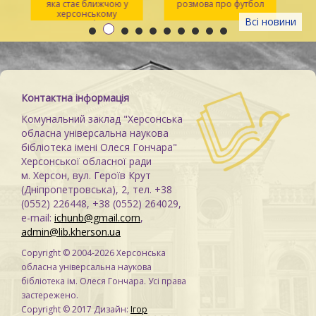
яка стає ближчою у
розмова про футбол
херсонському
Всі новини
просторі Maker Space
м
Контактна інформація
Комунальний заклад "Херсонська
обласна універсальна наукова
бібліотека імені Олеся Гончара"
Херсонської обласної ради
м. Херсон, вул. Героїв Крут
(Дніпропетровська), 2, тел. +38
(0552) 226448, +38 (0552) 264029,
e-mail:
ichunb@gmail.com
,
admin@lib.kherson.ua
Copyright © 2004-2026 Херсонська
обласна універсальна наукова
бібліотека ім. Олеся Гончара. Усі права
застережено.
Copyright © 2017 Дизайн:
Ігор