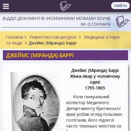
Увійти
ВІДДІЛ ДОКУМЕНТІВ ІНОЗЕМНИМИ МОВАМИ ХОУНБ
ІМ. О.ГОНЧАРА
Головна
Повнотекстові ресурси
Медицина: історія
та люди
Джеймс (Міранда) Баррі
ДЖЕЙМС (МІРАНДА) БАРРІ
Джеймс (Міранда) Баррі
Жінка-лікар у чоловічому
одязі
1795-1865
Коли генеральний
інспектор Медичного
Департаменту британської
армії робив огляд польових
госпіталів, його підлеглі
часто тихенько хихотіли за