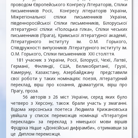
проводом Європейського Конгресу Літераторів, Спілки
письменників Росії, Конгресу літераторів України,
Міжрегіональної спілки письменників України,
південноросійської Спілки письменників, Білоруської
літературної спілки «Полоцька гілка», Спілки чеських
письменників (Прага), Кримської літературної академії,
Літературного інституту ім. О.М. Горького,
Співдружності випускників Літературного інституту ім.
О.М. Горького, Спілки письменників XXI століття.
181 учасник з України, Росії, Білорусії, Чехії, Латвії,
Германії, Фінляндії, США, Великобританії, Грузії,
Камеруну, Казахстану, Азербайджану представили
свої роботи у таких номінаціях: поезія, літературний
переклад, вірш про кохання, драматургія, вірш про
Прагу, проза.
56 авторів з 26 міст України, серед яких було
четверо з Херсону, також брали участь у змаганні.
Відома херсонська поетеса Людмила Крижановська
увійшла у список переможців номінації «Літературні
переклади» за переклад з німецької мови віршів
Фрідріха Ніцше «Діонісійські дифірамби», отримавши за
це Диплом переможця.