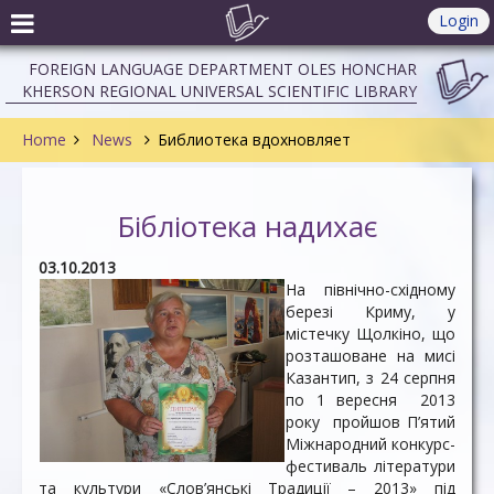
Login
FOREIGN LANGUAGE DEPARTMENT OLES HONCHAR
KHERSON REGIONAL UNIVERSAL SCIENTIFIC LIBRARY
Home
News
Библиотека вдохновляет
Бібліотека надихає
03.10.2013
На північно-східному
березі Криму, у
містечку Щолкіно, що
розташоване на мисі
Казантип, з 24 серпня
по 1 вересня 2013
року пройшов П’ятий
Міжнародний конкурс-
фестиваль літератури
та культури «Слов’янські Традиції – 2013» під