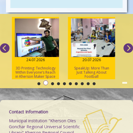
24.07.2026
20.07.2026
3D Printing: Technology
SpeakUp: More Than
25
Within Everyone’s Reach
Just Talking About
A 
in Kherson Maker Space
Football
Un
«S
Contact Information
Municipal institution "Kherson Oles
Gonchar Regional Universal Scientific
Library" Kherson Regional Council