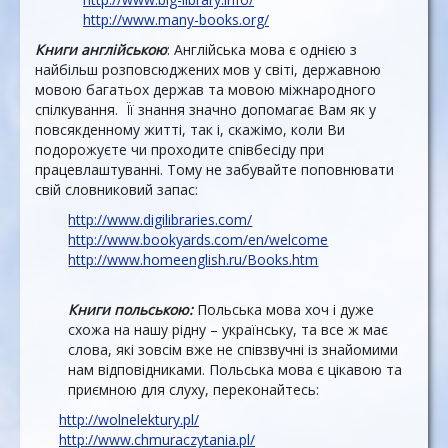
http://www.many-books.org/
Книги англійською
: Англійська мова є однією з
найбільш розповсюджених мов у світі, державною
мовою багатьох держав та мовою міжнародного
спілкування. Її знання значно допомагає Вам як у
повсякденному житті, так і, скажімо, коли Ви
подорожуєте чи проходите співбесіду при
працевлаштуванні. Тому не забувайте поповнювати
свій словниковий запас:
http://www.digilibraries.com/
http://www.bookyards.com/en/welcome
http://www.homeenglish.ru/Books.htm
Книги польською:
Польська мова хоч і дуже
схожа на нашу рідну – українську, та все ж має
слова, які зовсім вже не співзвучні із знайомими
нам відповідниками. Польська мова є цікавою та
приємною для слуху, переконайтесь:
http://wolnelektury.pl/
http://www.chmuraczytania.pl/