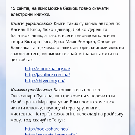
15 сайт
і
в, на
яких
можн
а безкоштовно
скачат
и
електронні книжки
.
Книги українською
: Книги таких сучасник авторів як
Василь Шкляр, Люко Дашвар, Любко Дереш та
багатьох інших, а також всесвітньовідомі класичні
твори Віктора Гюго, Еріха Марії Ремарка, Оноре де
Бальзака та ще чимало інших авторів, книгами яких ви
захоплюєтесь, ви зможете знайти і завантажити на
цих сайтах:
http://e-bookua.org.ua/
http://javalibre.com.ua/
http://chtyvo.org.ua/
Книжки російською
: Захоплюєтесь поезією
Олександра Пушкіна, вкотре хочеться перечитати
«Майстра та Маргариту» чи Вам просто хочеться
читати класику, наукову літературу, книги з
мистецтва, історії, психології в перекладі на російську
мову, тоді скачуйте їх тут:
http://booksshare.net/
http://www.big-library.info/