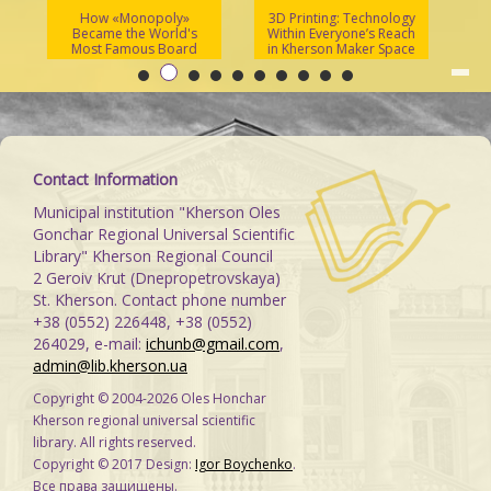
How «Monopoly»
3D Printing: Technology
S
Became the World's
Within Everyone’s Reach
Most Famous Board
in Kherson Maker Space
Game
Contact Information
Municipal institution "Kherson Oles
Gonchar Regional Universal Scientific
Library" Kherson Regional Council
2 Geroiv Krut (Dnepropetrovskaya)
St. Kherson. Contact phone number
+38 (0552) 226448, +38 (0552)
264029, e-mail:
ichunb@gmail.com
,
admin@lib.kherson.ua
Copyright © 2004-2026 Oles Honchar
Kherson regional universal scientific
library. All rights reserved.
Copyright © 2017 Design:
Igor Boychenko
.
Все права защищены.