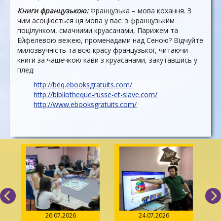
Книги французькою:
Французька – мова кохання. З
чим асоціюється ця мова у вас: з французьким
поцілунком, смачними круасанами, Парижем та
Ейфелевою вежею, променадами над Сеною? Відчуйте
милозвучність та всю красу французької, читаючи
книги за чашечкою кави з круасанами, закутавшись у
плед:
http://beq.ebooksgratuits.com/
http://bibliotheque-russe-et-slave.com/
http://www.ebooksgratuits.com/
26.07.2026
24.07.2026